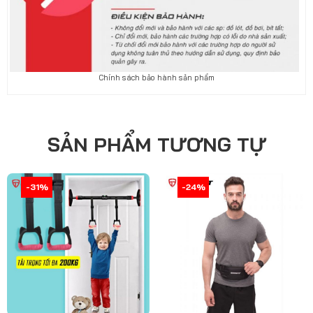
Chính sách bảo hành sản phẩm
SẢN PHẨM TƯƠNG TỰ
-32%
-31%
-25%
-24%