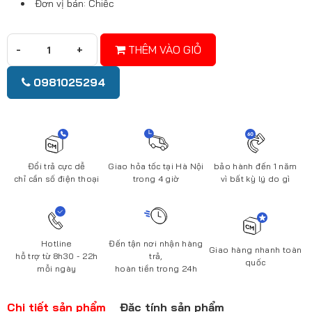
Đơn vị bán: Chiếc
THÊM VÀO GIỎ
0981025294
Đổi trả cực dễ
Giao hỏa tốc tại Hà Nội
bảo hành đến 1 năm
chỉ cần số điện thoại
trong 4 giờ
vì bất kỳ lý do gì
Hotline
Đến tận nơi nhận hàng
Giao hàng nhanh toàn
hỗ trợ từ 8h30 - 22h
trả,
quốc
mỗi ngày
hoàn tiền trong 24h
Chi tiết sản phẩm
Đặc tính sản phẩm