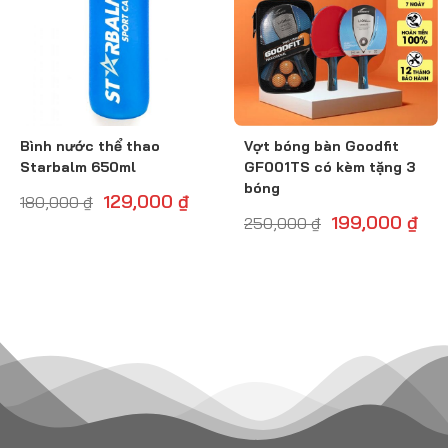
Bình nước thể thao
Vợt bóng bàn Goodfit
Starbalm 650ml
GF001TS có kèm tặng 3
bóng
129,000
₫
180,000
₫
199,000
₫
250,000
₫