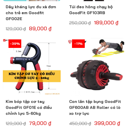
Dây kháng lực đu xà đơn
Túi đeo hông chạy bộ
cho trẻ em Goodfit
GoodFit GF103RB
GF002E
189,000
₫
250,000
₫
89,000
₫
129,000
₫
-39%
-39%
-12%
-11%
Kìm bóp tập cơ tay
Con lăn tập bụng GoodFit
GoodFit GF01E có điều
GF600AB AB Roller có lò
chỉnh lực 5-60kg
xo trợ lực
79,000
₫
399,000
₫
129,000
₫
450,000
₫