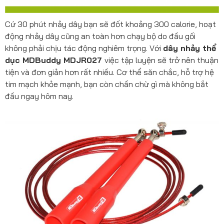
Cứ 30 phút nhảy dây bạn sẽ đốt khoảng 300 calorie, hoạt
động nhảy dây cũng an toàn hơn chạy bộ do đầu gối
không phải chịu tác động nghiêm trọng. Với
dây nhảy thể
dục MDBuddy MDJR027
việc tập luyện sẽ trở nên thuận
tiện và đơn giản hơn rất nhiều. Cơ thể săn chắc, hỗ trợ hệ
tim mạch khỏe mạnh, bạn còn chần chừ gì mà không bắt
đầu ngay hôm nay.