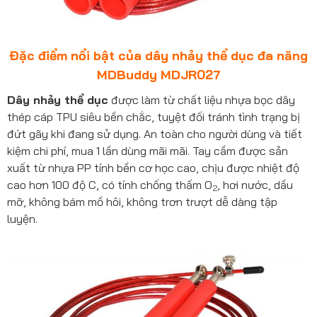
Đặc điểm nổi bật của dây nhảy thể dục đa năng
MDBuddy MDJR027
Dây nhảy thể dục
được làm từ chất liệu nhựa bọc dây
thép cáp TPU siêu bền chắc, tuyệt đối tránh tình trạng bị
đứt gãy khi đang sử dụng. An toàn cho người dùng và tiết
kiệm chi phí, mua 1 lần dùng mãi mãi. Tay cầm được sản
xuất từ nhựa PP tính bền cơ học cao, chịu được nhiệt độ
cao hơn 100 độ C, có tính chống thấm O
, hơi nước, dầu
2
mỡ, không bám mồ hôi, không trơn trượt dễ dàng tập
luyện.