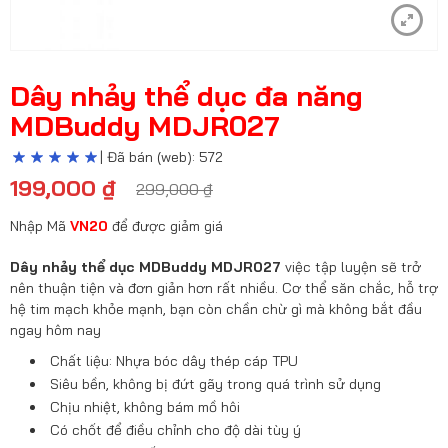
Dây nhảy thể dục đa năng
MDBuddy MDJR027
| Đã bán (web): 572
199,000
₫
299,000
₫
Nhập Mã
VN20
để được giảm giá
Dây nhảy thể dục MDBuddy MDJR027
việc tập luyện sẽ trở
nên thuận tiện và đơn giản hơn rất nhiều. Cơ thể săn chắc, hỗ trợ
hệ tim mạch khỏe mạnh, bạn còn chần chừ gì mà không bắt đầu
ngay hôm nay
Chất liệu: Nhựa bóc dây thép cáp TPU
Siêu bền, không bị đứt gãy trong quá trình sử dụng
Chịu nhiệt, không bám mồ hôi
Có chốt để điều chỉnh cho độ dài tùy ý