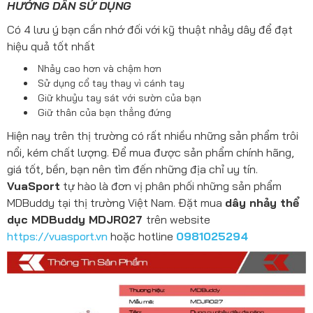
HƯỚNG DẪN SỬ DỤNG
Có 4 lưu ý bạn cần nhớ đối với kỹ thuật nhảy dây để đạt
hiệu quả tốt nhất
Nhảy cao hơn và chậm hơn
Sử dụng cổ tay thay vì cánh tay
Giữ khuỷu tay sát với sườn của bạn
Giữ thân của bạn thẳng đứng
Hiện nay trên thị trường có rất nhiều những sản phẩm trôi
nổi, kém chất lượng. Để mua được sản phẩm chính hãng,
giá tốt, bền, bạn nên tìm đến những địa chỉ uy tín.
VuaSport
tự hào là đơn vị phân phối những sản phẩm
MDBuddy tại thị trường Việt Nam. Đặt mua
dây nhảy thể
dục MDBuddy MDJR027
trên website
https://vuasport.vn
hoặc hotline
0981025294