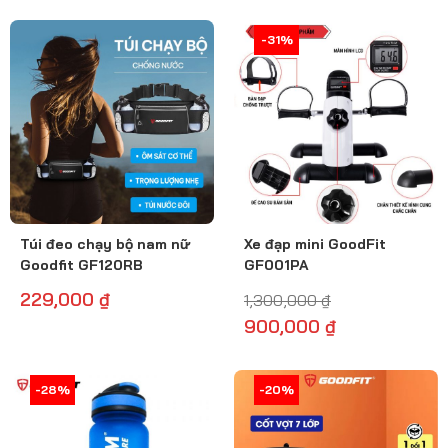
-31%
-31%
Túi đeo chạy bộ nam nữ
Xe đạp mini GoodFit
Goodfit GF120RB
GF001PA
229,000
₫
1,300,000
₫
900,000
₫
-28%
-29%
-20%
-21%