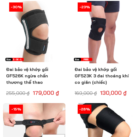
-30%
-30%
-24%
-23%
Đai bảo vệ khớp gối
Đai bảo vệ khớp gối
GF526K ngừa chấn
GF523K 3 đai thoáng khí
thương thể thao
co giãn (chiếc)
179,000
₫
130,000
₫
255,000
₫
169,000
₫
-16%
-15%
-28%
-29%