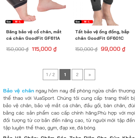
Băng bảo vệ cổ chân, mắt
Tất bảo vệ ống đồng, bắp
cá chân GoodFit GF611A
chân GoodFit GF601C
115,000
₫
99,000
₫
150,000
₫
150,000
₫
1 / 2
1
2
»
Bảo vệ chân
ngay hôm nay để phòng ngừa chấn thương
thể thao với VuaSport. Chúng tôi cung cấp trang thiết bị
bảo vệ chân, bảo vệ mắt cá chân, đầu gối, bàn chân, đùi
bằng các sản phẩm cao cấp chính hãng.Phù hợp với mọi
đối tượng từ cơ bản đến nâng cao, từ người mới tập đến
tập luyện thể thao, gym, đạp xe, đá bóng.