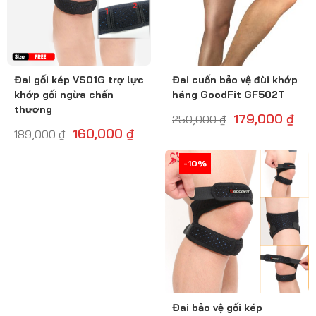
Đai gối kép VS01G trợ lực
Đai cuốn bảo vệ đùi khớp
khớp gối ngừa chấn
háng GoodFit GF502T
thương
179,000
₫
250,000
₫
160,000
₫
189,000
₫
-10%
-11%
Đai bảo vệ gối kép