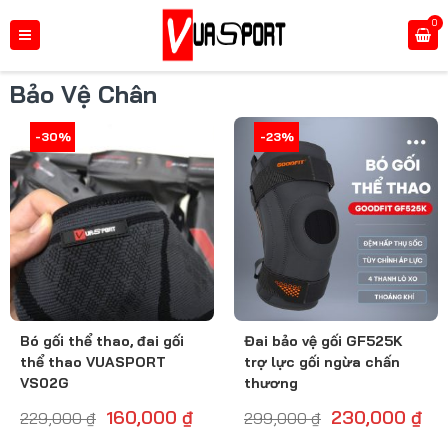
0
Bảo Vệ Chân
-30%
-31%
-24%
-23%
Bó gối thể thao, đai gối
Đai bảo vệ gối GF525K
thể thao VUASPORT
trợ lực gối ngừa chấn
VS02G
thương
160,000
₫
230,000
₫
229,000
₫
299,000
₫