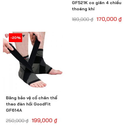
GF521K co giãn 4 chiều
thoáng khí
170,000
₫
189,000
₫
-20%
-21%
Băng bảo vệ cổ chân thể
thao đàn hồi GoodFit
GF614A
199,000
₫
250,000
₫