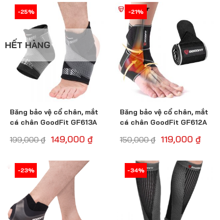
-26%
-25%
-21%
-21%
HẾT HÀNG
Băng bảo vệ cổ chân, mắt
Băng bảo vệ cổ chân, mắt
cá chân GoodFit GF613A
cá chân GoodFit GF612A
149,000
₫
119,000
₫
199,000
₫
150,000
₫
-24%
-23%
-34%
-34%