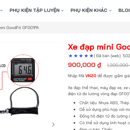
PHỤ KIỆN TẬP LUYỆN
PHỤ KIỆN KHÁC
BLO
mini GoodFit GF001PA
Xe đạp mini Go
| Đã bán (web): 50
900,000
₫
1,300,000
Nhập Mã
VN20
để được giảm giá
Xe đạp thể thao, máy đạp xe, xe 
điện tử đo lường vòng đạp GF00
Chất liệu: Nhựa ABS, Thép
Dễ sử dụng phù hợp với mọi
Đồng hồ điện tử đo lường
Có thể sử dụng linh hoạt 
Đơn vị bán: Chiếc