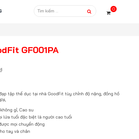
0
G
odFit GF001PA
2
₫
đạp tập thể dục tại nhà GoodFit tùy chỉnh độ nặng, đồng hồ
1PA.
 không gỉ, Cao su
 lứa tuổi đặc biệt là người cao tuổi
 được mọi chuyển động
cho tay và chân