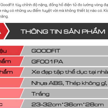
à GoodFit tùy chỉnh độ nặng, đồng hồ điện tử đo lường vòng đ
 xe này có những ưu điểm tuyệt vời mà không thiết bị nào có. K
năng.