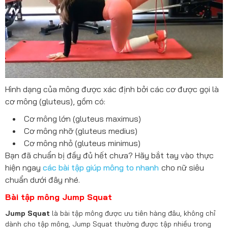
Hình dạng của mông được xác định bởi các cơ được gọi là
cơ mông (gluteus), gồm có:
Cơ mông lớn (gluteus maximus)
Cơ mông nhỡ (gluteus medius)
Cơ mông nhỏ (gluteus minimus)
Bạn đã chuẩn bị đầy đủ hết chưa? Hãy bắt tay vào thực
hiện ngay
các bài tập giúp mông to nhanh
cho nữ siêu
chuẩn dưới đây nhé.
Bài tập mông Jump Squat
Jump Squat
là bài tập mông được ưu tiên hàng đâu, không chỉ
dành cho tập mông, Jump Squat thường được tập nhiều trong