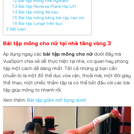
1.2
Bài tập mông Fire Hydrant
1.3
Bài tập Reverse Plank Hip Lift
1.4
Bài tập mông đá sau
1.5
Bài tập mông bằng bài tập Leo núi
1.6
Bài tập Lunge trên bục
2
Kết luận
Bài tập mông cho nữ tại nhà tăng vòng 3
Áp dụng ngay các
bài tập mông cho nữ
dưới đây mà
VuaSport chia sẻ dễ thực hiện tại nhà, cơ quan hay phòng
tập một cách dễ dàng nhất. Tất cả những gì bạn cần
chuẩn bị là một đồ thể dục vừa vặn, thoải mái, một đôi giày
thể thao, một chiếc thảm tập là có thể bắt đầu với các bài
tập giúp mông to nhanh rồi.
Xem thêm:
Bài tập giảm mỡ bụng dưới