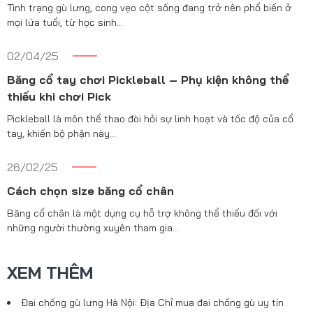
Tình trạng gù lưng, cong vẹo cột sống đang trở nên phổ biến ở
mọi lứa tuổi, từ học sinh…
02/04/25
Băng cổ tay chơi Pickleball – Phụ kiện không thể
thiếu khi chơi Pick
Pickleball là môn thể thao đòi hỏi sự linh hoạt và tốc độ của cổ
tay, khiến bộ phận này…
26/02/25
Cách chọn size băng cổ chân
Băng cổ chân là một dụng cụ hỗ trợ không thể thiếu đối với
những người thường xuyên tham gia…
XEM THÊM
Đai chống gù lưng Hà Nội: Địa Chỉ mua đai chống gù uy tín