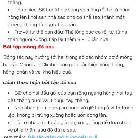
thẳng.
Thực hiện: Siết chặt cơ bụng và mông rồi từ từ nâng
hông lên khỏi sàn nhà sao cho cơ thể tạo thành một
đường thẳng từ ngực tới chân.
Trở về tư thế ban đầu: Thả lỏng các cơ rồi từ từ hạ
thân người xuống. Lặp lại thêm 8 – 10 lần nữa.
Bài tập mông đá sau
Động tác này hướng tới hai trong số các nhóm cơ ở mông.
bài tập Mountain Climber còn giúp cải thiện vùng bụng,
hông, chân và vai khá hiệu quả.
Cách thực hiện bài tập đá sau
Giữ cho hai đầu gối của bạn rộng ngang hông, hai tay
đặt thẳng dưới vai, khuỷu tay thẳng.
Nhẹ nhàng làm cứng cơ bụng và giữ lưng ở vị trí trung
lập, không bị trùng xuống hoặc uốn cong lên.
Từ từ nhắc một đầu gối lên, xoay hông để đưa chân
về phía thân, sau đó đá ra sau.
Xem thêm:
Bài tập giảm mỡ bụng hiệu quả