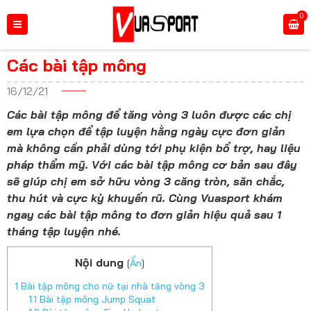
0
Các bài tập mông
16/12/21
Các bài tập mông để tăng vòng 3 luôn được các chị
em lựa chọn để tập luyện hằng ngày cực đơn giản
mà không cần phải dùng tới phụ kiện bổ trợ, hay liệu
pháp thẩm mỹ. Với các bài tập mông cơ bản sau đây
sẽ giúp chị em sở hữu vòng 3 căng tròn, săn chắc,
thu hút và cực kỳ khuyến rũ. Cùng Vuasport khám
ngay các bài tập mông to đơn giản hiệu quả sau 1
tháng tập luyện nhé.
Nội dung
[
Ẩn
]
1
Bài tập mông cho nữ tại nhà tăng vòng 3
1.1
Bài tập mông Jump Squat