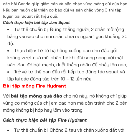
các bài Carido giúp giảm cân và săn chắc vùng mông đùi của bạn.
Nếu bạn muốn cải thiện cơ bắp đùi và săn chắc vòng 3 thì tập
luyện bài Squat rất hiệu quả.
Cách thực hiện bài tập Jum Squat
Tư thế chuẩn bị: Đứng thẳng người, 2 chân mở rộng
bằng vai sao cho mũi chân chĩa ra ngoài 1 góc khoảng 30
độ.
Thực hiện: Từ từ hạ hông xuống sao cho đầu gối
không vượt quá mũi chân tới khi đùi song song với mặt
sàn. Sau đó bật mạnh, duỗi thẳng chân để nhảy lên cao,
Trở về tư thế ban đầu rồi tiếp tục động tác squat và
lặp lại các động tác trên 10 – 12 lần nữa.
Bài tập mông Fire Hydrant
Với
bài tập mông quả đào
cho nữ này, nó không chỉ giúp
vùng cơ mông của chị em cao hơn mà còn tránh cho 2 bên
mông không bị hóp hay lõm vào trong.
Cách thực hiện bài tập Fire Hydrant
Tư thế chuẩn bị: Chống 2 tay và chân xuống đất với