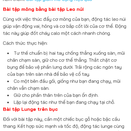
Bài tập mông bằng bài tập Leo núi
Cùng với việc thúc đẩy cơ mông của bạn, động tác leo núi
giúp vận động vai, hông và cơ bắp cốt lõi của cơ thể. Động
tác này giúp đốt cháy calo một cách nhanh chóng.
Cách thức thực hiện:
Tư thế chuẩn bị: hai tay chống thẳng xuống sàn, mũi
chân chạm sàn, giữ cho cơ thể thẳng. Thắt chặt cơ
bụng để bảo vệ phần lưng dưới. Trải rộng các ngón tay
của bạn trên sàn nhà để bảo vệ cổ tay.
Co một bên đầu gối, giống như bạn đang chạy, mũi
chân vẫn chạm sàn.
Giữ cho phần thân trên của bạn ổn định.
Lặp lại động tác như thể bạn đang chạy tại chỗ.
Bài tập Lunge trên bục
Đối với bài tập này, cần một chiếc bục gỗ hoặc bậc cầu
thang. Kết hợp sức mạnh và tốc độ, động tác lunge cùng