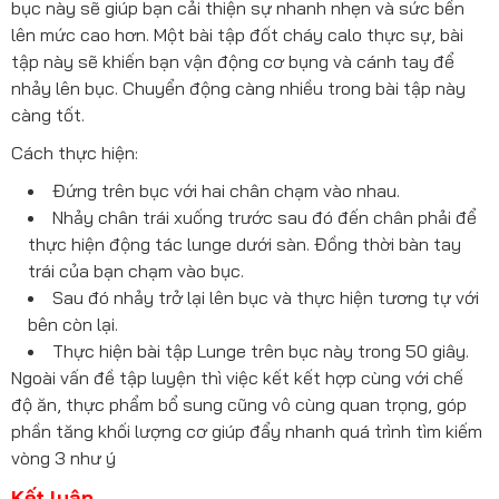
bục này sẽ giúp bạn cải thiện sự nhanh nhẹn và sức bền
lên mức cao hơn. Một bài tập đốt cháy calo thực sự, bài
tập này sẽ khiến bạn vận động cơ bụng và cánh tay để
nhảy lên bục. Chuyển động càng nhiều trong bài tập này
càng tốt.
Cách thực hiện:
Đứng trên bục với hai chân chạm vào nhau.
Nhảy chân trái xuống trước sau đó đến chân phải để
thực hiện động tác lunge dưới sàn. Đồng thời bàn tay
trái của bạn chạm vào bục.
Sau đó nhảy trở lại lên bục và thực hiện tương tự với
bên còn lại.
Thực hiện bài tập Lunge trên bục này trong 50 giây.
Ngoài vấn đề tập luyện thì việc kết kết hợp cùng với chế
độ ăn, thực phẩm bổ sung cũng vô cùng quan trọng, góp
phần tăng khối lượng cơ giúp đẩy nhanh quá trình tìm kiếm
vòng 3 như ý
Kết luận