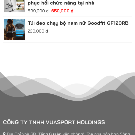
phục hồi chức năng tại nhà
899,000
₫
650,000
₫
Túi đeo chạy bộ nam nữ Goodfit GF120RB
229,000
₫
CÔNG TY TNHH VUASPORT HOLDINGS
Địa Chỉ:Nhà 6B, Tầng 6 (sàn văn phòng), Tòa nhà hỗn hợp Sông