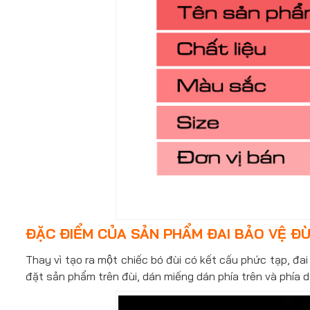
ĐẶC ĐIỂM CỦA SẢN PHẨM ĐAI BẢO VỆ ĐÙ
Thay vì tạo ra một chiếc bó đùi có kết cấu phức tạp, đa
đặt sản phẩm trên đùi, dán miếng dán phía trên và phía dươ