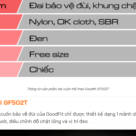
Thông tin sản phẩm đai cuốn thể thao Goodfit GF502T
I GF502T
i cuốn bảo vệ đùi của GoodFit chỉ được thiết kế dạng 1 mảnh d
́i, điều chỉnh độ chặt lỏng và vị trí đeo.