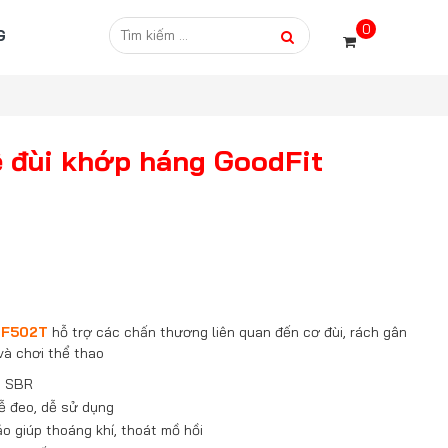
0
G
ệ đùi khớp háng GoodFit
 GF502T
hỗ trợ các chấn thương liên quan đến cơ đùi, rách gân
 và chơi thể thao
a, SBR
ễ đeo, dễ sử dụng
̉o giúp thoáng khí, thoát mồ hồi