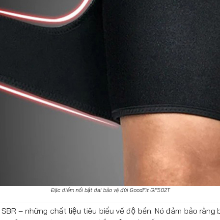
Đặc điểm nổi bật đai bảo vệ đùi GoodFit GF502T
R – những chất liệu tiêu biểu về độ bền. Nó đảm bảo rằng b