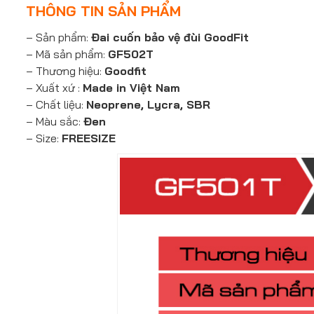
THÔNG TIN SẢN PHẨM
– Sản phẩm:
Đai cuốn bảo vệ đùi GoodFit
– Mã sản phẩm:
GF502T
– Thương hiệu:
Goodfit
– Xuất xứ :
Made in Việt Nam
– Chất liệu:
Neoprene, Lycra, SBR
– Màu sắc:
Đen
– Size:
FREESIZE