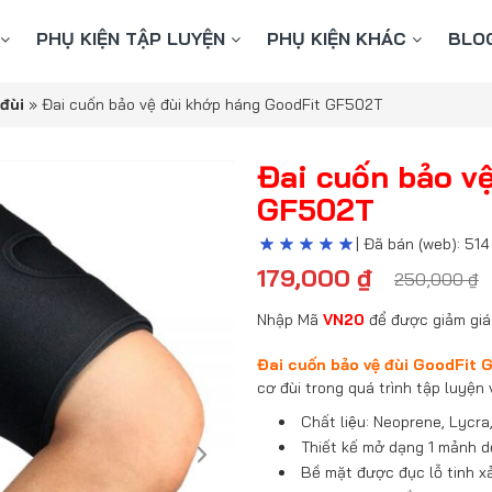
PHỤ KIỆN TẬP LUYỆN
PHỤ KIỆN KHÁC
BLO
 đùi
»
Đai cuốn bảo vệ đùi khớp háng GoodFit GF502T
Đai cuốn bảo v
GF502T
| Đã bán (web): 514
179,000
₫
250,000
₫
Nhập Mã
VN20
để được giảm giá
Đai cuốn bảo vệ đùi GoodFit
cơ đùi trong quá trình tập luyện
Chất liệu: Neoprene, Lycr
Thiết kế mở dạng 1 mảnh d
Bề mặt được đục lỗ tinh xa