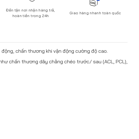
Đến tận nơi nhận hàng trả,
Giao hàng nhanh toàn quốc
hoàn tiền trong 24h
ác động, chấn thương khi vận động cường độ cao.
n như chấn thương dây chằng chéo trước/ sau (ACL, PCL),