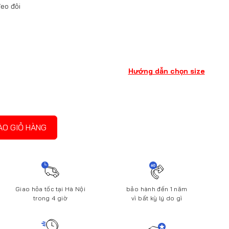
eo đôi
Hướng dẫn chọn size
ÀO GIỎ HÀNG
Giao hỏa tốc tại Hà Nội
bảo hành đến 1 năm
trong 4 giờ
vì bất kỳ lý do gì