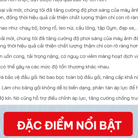
loại vải mới, chúng tôi đã tăng cường độ phơi sáng của máy ản
ơn, đồng thời hiệu quả cải thiện chất lượng thậm chí còn rõ rà
ao như: chạy bộ, bóng rổ, leo núi, cầu lông, tập Gym, đạp xe,
 vải mới, chúng tôi đã tăng cường độ phơi sáng của máy ảnh đ
ng thời hiệu quả cải thiện chất lượng thậm chí còn rõ ràng hơn
ên uốn cong, tải trọng nặng, có nguy cơ viêm màng hoạt dịch 
 có thể gây ra các mức độ tổn thương khác nhau.
và bảo vệ đầu gối. Nó bao bọc toàn bộ đầu gối, nâng cấp khả
i. Làm cho băng gối không dễ bị biến dạng, phân tán áp lực để h
độ kín. Nó cũng hỗ trợ điều chỉnh áp lực, tăng cường chống trư