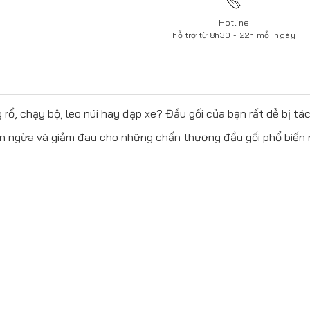
Hotline
hỗ trợ từ 8h30 - 22h mỗi ngày
 rổ, chạy bộ, leo núi hay đạp xe? Đầu gối của bạn rất dễ bị t
găn ngừa và giảm đau cho những chấn thương đầu gối phổ biế