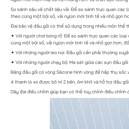
So sánh sâu về chất liệu vải. Để so sánh trực quan các 
theo cùng một bội số, vải nylon mới tinh tế và nhỏ gọn h
Đai bảo vệ đầu gối có thể sử dụng trong nhiều môn thể th
✦ Với người chơi bóng rổ: Để so sánh trực quan các loại
cùng một bội số, vải nylon mới tinh tế và nhỏ gọn hơn, đồ
✦ Với những người leo núi: Đầu gối cần phải thường xuy
✦ Với những người chạy bộ: Ma sát giữa các sụn đầu gối
Băng đầu gối có vòng Silicone hình vòng để hấp thụ sốc 
4 thanh lò xo được bố trí 2 bên, ôm khít và hỗ trợ đầu gố
Dây đai điều chỉnh giúp bạn có thể tùy chỉnh điều chỉnh 