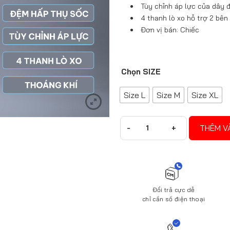
Tùy chỉnh áp lực của dây đ
4 thanh lò xo hỗ trợ 2 bên
Đơn vị bán: Chiếc
SIZE
Size L
Size M
Size XL
THÊM V
Đổi trả cực dễ
chỉ cần số điện thoại