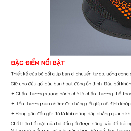
ĐẶC ĐIỂM NỔI BẬT
Thiết kế của bó gối giúp bạn di chuyển tự do, uống cong 
Giữ cho đầu gối của bạn hoạt động ổn định. Đầu gối khô
✦ Chấn thương xương bánh chè là chấn thương thể thao
✦ Tổn thương sụn chêm: đeo băng gối giúp cố định khớp
✦ Bong gân đầu gối: đó là khi những dây chằng quanh k
Chất liệu bề mặt của bó đầu gối được nâng cấp để trải n
Nylon mới mềm mại và mịn màng hơn. Và chất liệu tương 