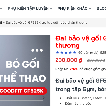
PHỤ KIỆN TẬP LUYỆN
PHỤ KIỆN KHÁC
BLO
ối
»
Đai bảo vệ gối GF525K trợ lực gối ngừa chấn thương
Đai bảo vệ gối
thương
| Đã bán (web): 92
230,000
₫
299,000
₫
Nhập Mã
VN20
để được giảm giá
Đai bảo vệ gối GF
trong tập Gym, bó
Chất liệu: Cotton, Latex F
Đệm hấp thụ sốc