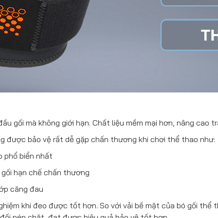
đầu gối mà không giới hạn. Chất liệu mềm mại hơn, nâng cao tr
ng được bảo vệ rất dễ gặp chấn thương khi chơi thể thao như:
 phổ biển nhất
 gối hạn chế chấn thương
hớp căng đau
ghiệm khi đeo được tốt hơn. So với vải bề mặt của bó gối thể
đối nén chặt, đạt được hiệu quả bảo vệ tốt hơn.