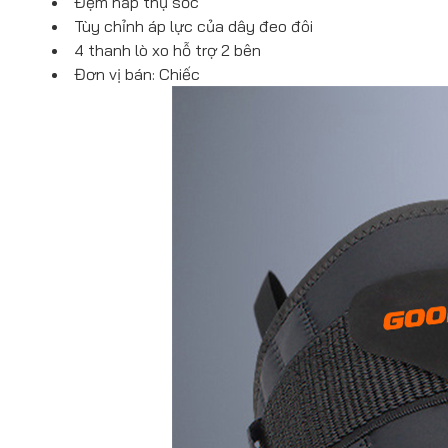
Đệm hấp thụ sốc
Tùy chỉnh áp lực của dây đeo đôi
4 thanh lò xo hỗ trợ 2 bên
Đơn vị bán: Chiếc