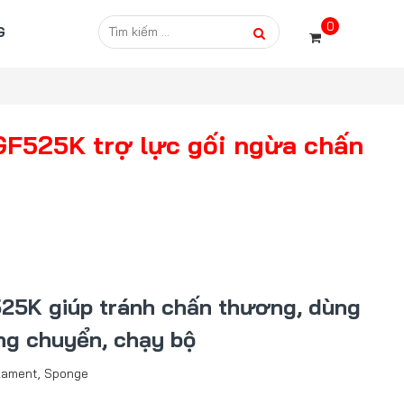
0
G
 GF525K trợ lực gối ngừa chấn
8
525K giúp tránh chấn thương, dùng
ng chuyển, chạy bộ
ilament, Sponge