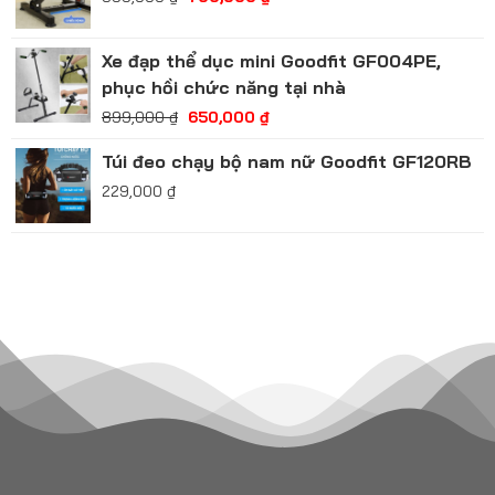
Xe đạp thể dục mini Goodfit GF004PE,
phục hồi chức năng tại nhà
899,000
₫
650,000
₫
Túi đeo chạy bộ nam nữ Goodfit GF120RB
229,000
₫