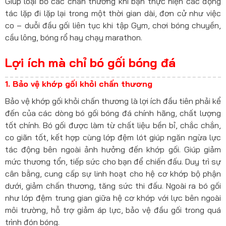
Giúp loại bỏ các chấn thương khi bạn thực hiện các động
tác lặp đi lặp lại trong một thời gian dài, đơn cử như việc
co – duỗi đầu gối liên tục khi tập Gym, chơi bóng chuyền,
cầu lông, bóng rổ hay chạy marathon.
Lợi ích mà chỉ bó gối bóng đá
1. Bảo vệ khớp gối khỏi chấn thương
Bảo vệ khớp gối khỏi chấn thương là lợi ích đầu tiên phải kể
đến của các dòng bó gối bóng đá chính hãng, chất lượng
tốt chính. Bó gối được làm từ chất liệu bền bỉ, chắc chắn,
co giãn tốt, kết hợp cùng lớp đệm lót giúp ngăn ngừa lực
tác động bên ngoài ảnh hưởng đến khớp gối. Giúp giảm
mức thương tổn, tiếp sức cho bạn để chiến đấu. Duy trì sự
cân bằng, cung cấp sự linh hoạt cho hệ cơ khớp bộ phận
dưới, giảm chấn thương, tăng sức thi đấu. Ngoài ra bó gối
như lớp đệm trung gian giữa hệ cơ khớp với lực bên ngoài
môi trường, hỗ trợ giảm áp lực, bảo vệ đầu gối trong quá
trình đón bóng.