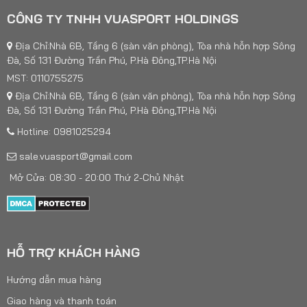
CÔNG TY TNHH VUASPORT HOLDINGS
Địa Chỉ:Nhà 6B, Tầng 6 (sàn văn phòng), Tòa nhà hỗn hợp Sông
Đà, Số 131 Đường Trần Phú, P.Hà Đông,TP.Hà Nội
MST: 0110755275
Địa Chỉ:Nhà 6B, Tầng 6 (sàn văn phòng), Tòa nhà hỗn hợp Sông
Đà, Số 131 Đường Trần Phú, P.Hà Đông,TP.Hà Nội
Hotline: 0981025294
sale.vuasport@gmail.com
Mở Cửa: 08:30 - 20:00 Thứ 2-Chủ Nhật
HỖ TRỢ KHÁCH HÀNG
Hướng dẫn mua hàng
Giao hàng và thanh toán