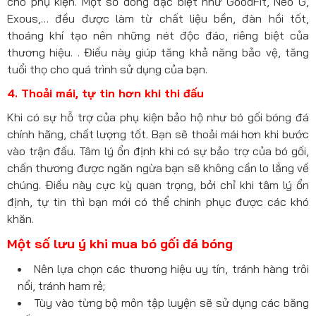
cho phụ kiện. Một số dòng đặc biệt như GoodFit, Neo G,
Exous,… đều được làm từ chất liệu bền, đàn hồi tốt,
thoáng khí tạo nên những nét độc đáo, riêng biệt của
thương hiệu. . Điều này giúp tăng khả năng bảo vệ, tăng
tuổi thọ cho quá trình sử dụng của bạn.
4. Thoải mái, tự tin hơn khi thi đấu
Khi có sự hỗ trợ của phụ kiện bảo hộ như bó gối bóng đá
chính hãng, chất lượng tốt. Bạn sẽ thoải mái hơn khi bước
vào trận đấu. Tâm lý ổn định khi có sự bảo trợ của bó gối,
chấn thương được ngăn ngừa bạn sẽ không cần lo lắng về
chúng. Điều này cực kỳ quan trọng, bởi chỉ khi tâm lý ổn
định, tự tin thì bạn mới có thể chinh phục được các khó
khăn.
Một số lưu ý khi mua bó gối đá bóng
Nên lựa chọn các thương hiệu uy tín, tránh hàng trôi
nổi, tránh ham rẻ;
Tùy vào từng bộ môn tập luyện sẽ sử dụng các băng