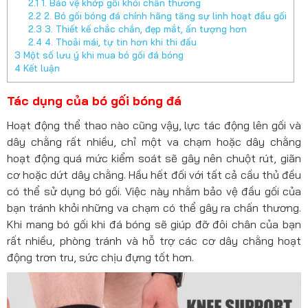
2.1
1. Bảo vệ khớp gối khỏi chấn thương
2.2
2. Bó gối bóng đá chính hãng tăng sự linh hoạt đầu gối
2.3
3. Thiết kế chắc chắn, đẹp mắt, ấn tượng hơn
2.4
4. Thoải mái, tự tin hơn khi thi đấu
3
Một số lưu ý khi mua bó gối đá bóng
4
Kết luận
Tác dụng của bó gối bóng đá
Hoạt động thể thao nào cũng vậy, lực tác động lên gối và
dây chằng rất nhiều, chỉ một va chạm hoặc dây chằng
hoạt động quá mức kiểm soát sẽ gây nên chuột rút, giãn
cơ hoặc dứt dây chằng. Hầu hết đối với tất cả cầu thủ đều
có thể sử dụng bó gối. Việc này nhằm bảo vệ đầu gối của
bạn tránh khỏi những va chạm có thể gây ra chấn thương.
Khi mang bó gối khi đá bóng sẽ giúp đỡ đôi chân của bạn
rất nhiều, phòng tránh và hỗ trợ các cơ dây chằng hoạt
động trơn tru, sức chịu đựng tốt hơn.