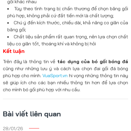
gối khác nhau
Tùy theo tình trạng bị chấn thương để chọn băng gối
phù hợp, không phải cứ đắt tiền mới là chất lượng;
Chú ý đến kích thước, chiều dài, khả năng co giãn của
băng gối;
Chất liệu sản phẩm rất quan trọng, nên lựa chọn chất
liệu co giãn tốt, thoáng khí và không bị hôi
Kết luận
Trên đây là thông tin về
tác dụng của bó gối bóng đá
cũng như những lưu ý và cách lựa chọn đai gối đá bóng
phù hợp cho mình.
VuaSport.vn
hi vọng những thông tin này
sẽ giúp ích cho các bạn nhiều thông tin hơn để lựa chọn
cho mình bó gối phù hợp với nhu cầu.
Bài viết liên quan
28/01/26