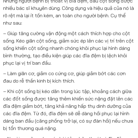
Những người bệnh bị thoát vị đĩa đệm, đau cột sống được
nhiều bác sĩ khuyên dùng. Công dụng và hiệu quả của nó là
rõ rệt mà lại ít tốn kém, an toàn cho người bệnh. Cụ thể
như sau:
– Giúp tăng cường vận động một cách thích hợp cho cột
sống. Kéo giãn cột sống, giảm sức ép lên các vị trí trên cột
sống khiến cột sống nhanh chóng khôi phục lại hình dáng
bình thường, tạo điều kiện giúp các đĩa đệm bị lệch khôi
phục lại vị trí ban đầu.
– Làm giãn cơ, giảm co cứng cơ, giúp giảm bớt các cơn
đau do rễ thần kinh bị kích thích.
– Khi cột sống bị kéo dãn trong lúc tập, khoảng cách giữa
các đốt sống được tăng thêm khiến sức nặng đặt lên các
đĩa đệm giảm bớt, tăng khả năng hấp thụ dinh dưỡng của
các đĩa đệm. Từ đó, đĩa đệm sẽ dễ dàng hồi phục lại hình
dáng ban đầu (căng phồng trở lại, có sự đàn hồi) nếu chưa
bị tổn thương quá nặng.