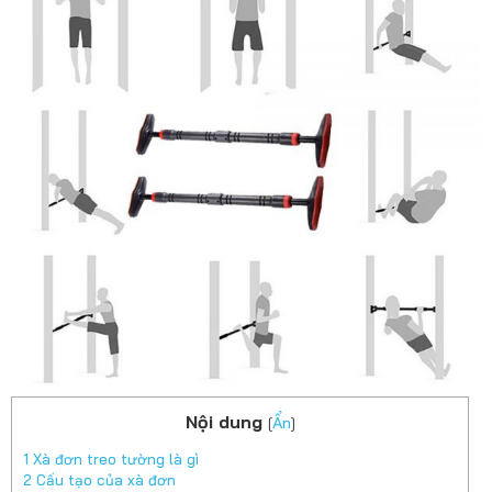
Nội dung
[
Ẩn
]
1
Xà đơn treo tường là gì
2
Cấu tạo của xà đơn