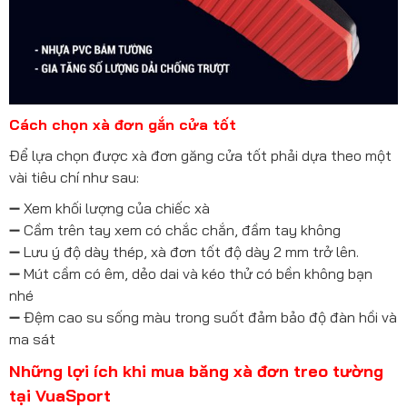
Cách chọn xà đơn gắn cửa tốt
Để lựa chọn được xà đơn găng cửa tốt phải dựa theo một
vài tiêu chí như sau:
➖ Xem khối lượng của chiếc xà
➖ Cầm trên tay xem có chắc chắn, đầm tay không
➖ Lưu ý độ dày thép, xà đơn tốt độ dày 2 mm trở lên.
➖ Mút cầm có êm, dẻo dai và kéo thử có bền không bạn
nhé
➖ Đệm cao su sống màu trong suốt đảm bảo độ đàn hồi và
ma sát
Những lợi ích khi mua băng xà đơn treo tường
tại VuaSport