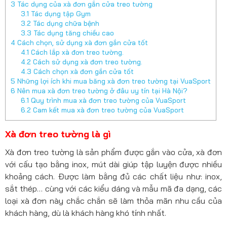
3
Tác dụng của xà đơn gắn cửa treo tường
3.1
Tác dụng tập Gym
3.2
Tác dụng chữa bệnh
3.3
Tác dụng tăng chiều cao
4
Cách chọn, sử dụng xà đơn gắn cửa tốt
4.1
Cách lắp xà đơn treo tường.
4.2
Cách sử dụng xà đơn treo tường.
4.3
Cách chọn xà đơn gắn cửa tốt
5
Những lợi ích khi mua băng xà đơn treo tường tại VuaSport
6
Nên mua xà đơn treo tường ở đâu uy tín tại Hà Nội?
6.1
Quy trình mua xà đơn treo tường của VuaSport
6.2
Cam kết mua xà đơn treo tường của VuaSport
Xà đơn treo tường là gì
Xà đơn treo tường là sản phẩm được gắn vào cửa, xà đơn
với cấu tạo bằng inox, mút dài giúp tập luyện được nhiều
khoảng cách. Được làm bằng đủ các chất liệu như: inox,
sắt thép… cùng với các kiểu dáng và mẫu mã đa dạng, các
loại xà đơn này chắc chắn sẽ làm thỏa mãn nhu cầu của
khách hàng, dù là khách hàng khó tính nhất.