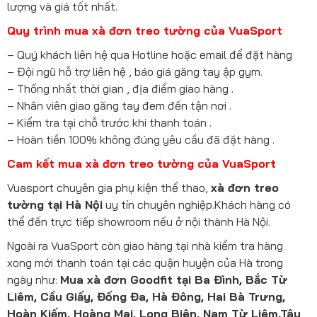
lượng và giá tốt nhất.
Quy trình mua xà đơn treo tường của VuaSport
– Quý khách liên hệ qua Hotline hoặc email để đặt hàng
– Đội ngũ hỗ trợ liên hệ , báo giá găng tay ập gym.
– Thống nhất thời gian , địa điểm giao hàng .
– Nhân viên giao găng tay đem đến tận nơi .
– Kiểm tra tại chỗ trước khi thanh toán .
– Hoàn tiền 100% không đúng yêu cầu đã đặt hàng .
Cam kết mua xà đơn treo tường của VuaSport
Vuasport chuyên gia phụ kiện thể thao,
xà đơn treo
tường tại Hà Nội
uy tín chuyên nghiệp.Khách hàng có
thể đến trực tiếp showroom nếu ở nội thành Hà Nội.
Ngoài ra VuaSport còn giao hàng tại nhà kiểm tra hàng
xong mới thanh toán tại các quận huyện của Hà trong
ngày như:
Mua xà đơn Goodfit tại Ba Đình, Bắc Từ
Liêm, Cầu Giấy, Đống Đa, Hà Đông, Hai Bà Trưng,
Hoàn Kiếm, Hoàng Mai, Long Biên, Nam Từ Liêm,Tây