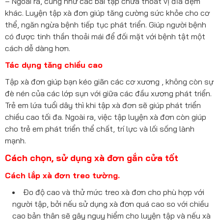
– Ngoài ra, cũng như các bài tập chữa thoát vị đĩa đệm
khác. Luyện tập xà đơn giúp tăng cường sức khỏe cho cơ
thể, ngăn ngừa bệnh tiếp tục phát triển. Giúp người bệnh
có được tinh thần thoải mái để đối mặt với bệnh tật một
cách dễ dàng hơn.
Tác dụng tăng chiều cao
Tập xà đơn giúp bạn kéo giãn các cơ xương , không còn sự
đè nén của các lớp sụn với giữa các đầu xương phát triển.
Trẻ em lứa tuổi dây thì khi tập xà đơn sẽ giúp phát triển
chiều cao tối đa. Ngoài ra, việc tập luyện xà đơn còn giúp
cho trẻ em phát triển thể chất, trí lực và lối sống lành
mạnh.
Cách chọn, sử dụng xà đơn gắn cửa tốt
Cách lắp xà đơn treo tường.
Đo độ cao và thử mức treo xà đơn cho phù hợp với
người tập, bởi nếu sử dụng xà đơn quá cao so với chiều
cao bản thân sẽ gây nguy hiểm cho luyện tập và nếu xà