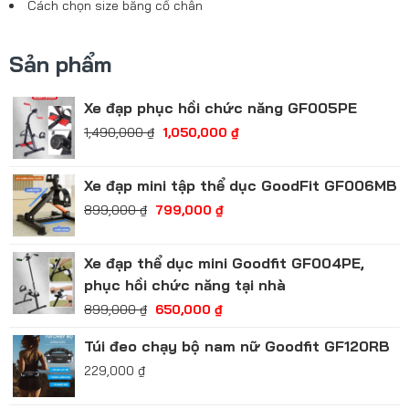
Cách chọn size băng cổ chân
Sản phẩm
Xe đạp phục hồi chức năng GF005PE
1,490,000
₫
1,050,000
₫
Xe đạp mini tập thể dục GoodFit GF006MB
899,000
₫
799,000
₫
Xe đạp thể dục mini Goodfit GF004PE,
phục hồi chức năng tại nhà
899,000
₫
650,000
₫
Túi đeo chạy bộ nam nữ Goodfit GF120RB
229,000
₫