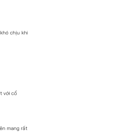
khó chịu khi
t với cổ
nên mang rất