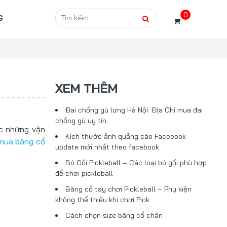
0
G
XEM THÊM
Đai chống gù lưng Hà Nội: Địa Chỉ mua đai
chống gù uy tín
ặc những vận
Kích thước ảnh quảng cáo Facebook
mua băng cổ
update mới nhất theo facebook
Bó Gối Pickleball – Các loại bó gối phù hợp
để chơi pickleball
Băng cổ tay chơi Pickleball – Phụ kiện
không thể thiếu khi chơi Pick
Cách chọn size băng cổ chân