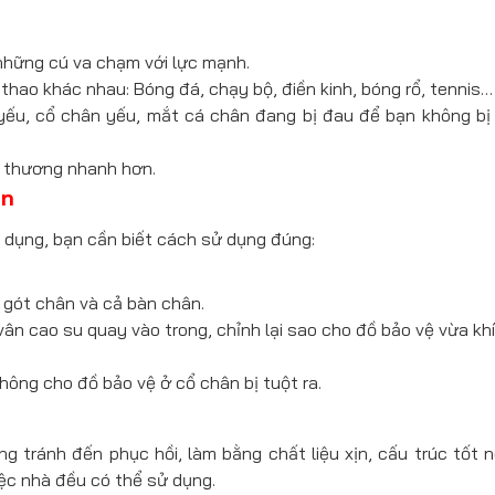
những cú va chạm với lực mạnh.
hao khác nhau: Bóng đá, chạy bộ, điền kinh, bóng rổ, tennis…
ếu, cổ chân yếu, mắt cá chân đang bị đau để bạn không bị 
n thương nhanh hơn.
ân
dụng, bạn cần biết cách sử dụng đúng:
 gót chân và cả bàn chân.
vân cao su quay vào trong, chỉnh lại sao cho đồ bảo vệ vừa khí
hông cho đồ bảo vệ ở cổ chân bị tuột ra.
 tránh đến phục hồi, làm bằng chất liệu xịn, cấu trúc tốt 
iệc nhà đều có thể sử dụng.