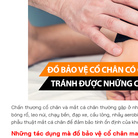
Chấn thương cổ chân và mắt cá chân thường gặp ở nh
bóng rổ, leo núi, chạy bền, đạp xe, cầu lông, nhảy aer
phẫu thuật mắt cá chân để đảm bảo tính ổn định của khớ
Những tác dụng mà đồ bảo vệ cổ chân ma