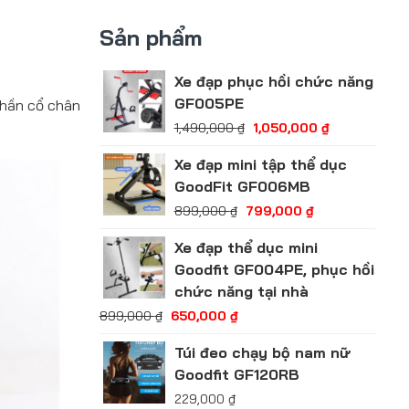
Sản phẩm
Xe đạp phục hồi chức năng
GF005PE
phần cổ chân
1,490,000
₫
1,050,000
₫
Xe đạp mini tập thể dục
GoodFit GF006MB
899,000
₫
799,000
₫
Xe đạp thể dục mini
Goodfit GF004PE, phục hồi
chức năng tại nhà
899,000
₫
650,000
₫
Túi đeo chạy bộ nam nữ
Goodfit GF120RB
229,000
₫