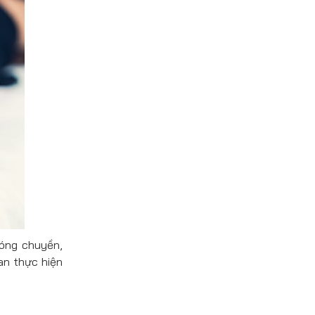
óng chuyền,
an thực hiện