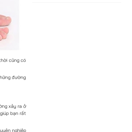
thời cũng có
 những đường
ờng xảy ra ở
giúp bạn rất
huyên nghiệp