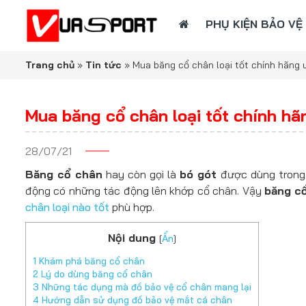
PHỤ KIỆN BẢO VỆ
Trang chủ
»
Tin tức
»
Mua băng cổ chân loại tốt chính hãng u
Mua băng cổ chân loại tốt chính hãn
28/07/21
Băng cổ chân
hay còn gọi là
bó gót
được dùng trong 
động có những tác động lên khớp cổ chân. Vậy
băng c
chân loại nào tốt
phù hợp.
Nội dung
[
Ẩn
]
1
Khám phá băng cổ chân
2
Lý do dùng băng cổ chân
3
Những tác dụng mà đồ bảo vệ cổ chân mang lại
4
Hướng dẫn sử dụng đồ bảo vệ mắt cá chân