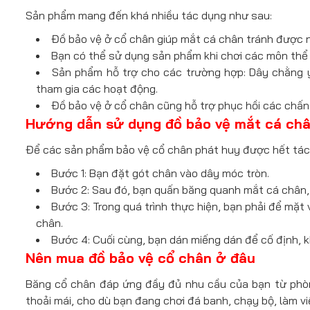
Sản phẩm mang đến khá nhiều tác dụng như sau:
Đồ bảo vệ ở cổ chân giúp mắt cá chân tránh được 
Bạn có thể sử dụng sản phẩm khi chơi các môn thể t
Sản phẩm hỗ trợ cho các trường hợp: Dây chằng y
tham gia các hoạt động.
Đồ bảo vệ ở cổ chân cũng hỗ trợ phục hồi các chấ
Hướng dẫn sử dụng đồ bảo vệ mắt cá ch
Để các sản phẩm bảo vệ cổ chân phát huy được hết tác 
Bước 1: Bạn đặt gót chân vào dây móc tròn.
Bước 2: Sau đó, bạn quấn băng quanh mắt cá chân,
Bước 3: Trong quá trình thực hiện, bạn phải để mặt 
chân.
Bước 4: Cuối cùng, bạn dán miếng dán để cố định, k
Nên mua đồ bảo vệ cổ chân ở đâu
Băng cổ chân đáp ứng đầy đủ nhu cầu của bạn từ phòng
thoải mái, cho dù bạn đang chơi đá banh, chạy bộ, làm v