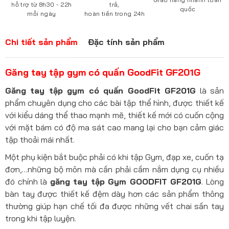
hỗ trợ từ 8h30 - 22h
trả,
quốc
mỗi ngày
hoàn tiền trong 24h
Chi tiết sản phẩm
Đặc tính sản phẩm
Găng tay tập gym có quấn GoodFit GF201G
Găng tay tập gym có quấn GoodFit GF201G
là sản
phẩm chuyên dụng cho các bài tập thể hình, được thiết kế
với kiểu dáng thể thao mạnh mẽ, thiết kế mới có cuốn cộng
với mặt bám có độ ma sát cao mang lại cho bạn cảm giác
tập thoải mái nhất.
Một phụ kiện bắt buộc phải có khi tập Gym, đạp xe, cuốn tạ
đơn,…những bộ môn mà cần phải cầm nắm dụng cụ nhiều
đó chính là
găng tay tập Gym GOODFIT GF201G
. Lòng
bàn tay được thiết kế đệm dày hơn các sản phẩm thông
thường giúp hạn chế tối đa được những vết chai sần tay
trong khi tập luyện.