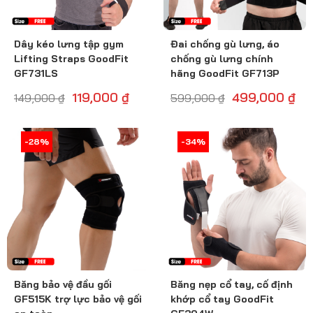
Dây kéo lưng tập gym
Đai chống gù lưng, áo
Lifting Straps GoodFit
chống gù lưng chính
GF731LS
hãng GoodFit GF713P
119,000
₫
499,000
₫
149,000
₫
599,000
₫
-28%
-29%
-34%
-34%
Băng bảo vệ đầu gối
Băng nẹp cổ tay, cố định
GF515K trợ lực bảo vệ gối
khớp cổ tay GoodFit