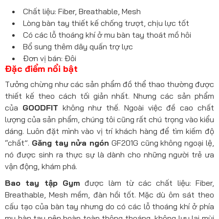
Chất liệu: Fiber, Breathable, Mesh
Lòng bàn tay thiết kế chống trượt, chịu lực tốt
Có các lỗ thoáng khí ở mu bàn tay thoát mồ hôi
Bổ sung thêm dây quấn trợ lực
Đơn vị bán: Đôi
Đặc điểm nổi bật
Tưởng chừng như các sản phẩm đồ thể thao thường được
thiết kế theo cách tối giản nhất. Nhưng các sản phẩm
của
GOODFIT
không như thế. Ngoài việc đề cao chất
lượng của sản phẩm, chúng tôi cũng rất chú trọng vào kiểu
dáng. Luôn đặt mình vào vị trí khách hàng để tìm kiếm độ
“chất”.
Găng tay nửa ngón
GF201G cũng không ngoại lệ,
nó được sinh ra thực sự là dành cho những người trẻ ưa
vận động, khám phá.
Bao tay tập Gym
được làm từ các chất liệu: Fiber,
Breathable, Mesh mềm, đàn hồi tốt. Mặc dù ôm sát theo
cấu tạo của bàn tay nhưng do có các lỗ thoáng khí ở phía
mu bàn tay nên hoàn toàn thông thoáng, không lưu lại mùi