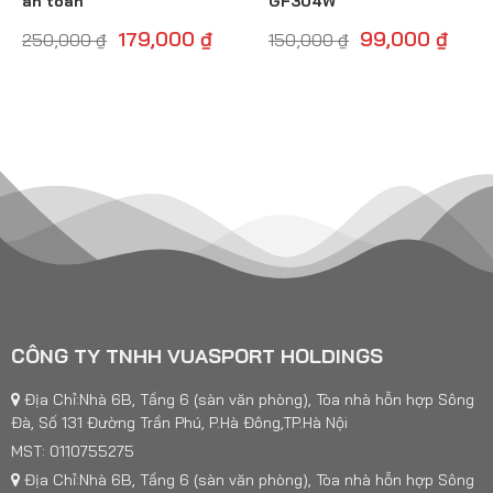
an toàn
GF304W
179,000
₫
99,000
₫
250,000
₫
150,000
₫
CÔNG TY TNHH VUASPORT HOLDINGS
Địa Chỉ:Nhà 6B, Tầng 6 (sàn văn phòng), Tòa nhà hỗn hợp Sông
Đà, Số 131 Đường Trần Phú, P.Hà Đông,TP.Hà Nội
MST: 0110755275
Địa Chỉ:Nhà 6B, Tầng 6 (sàn văn phòng), Tòa nhà hỗn hợp Sông