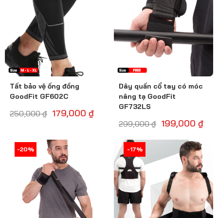
Tất bảo vệ ống đồng
Dây quấn cổ tay có móc
GoodFit GF602C
nâng tạ GoodFit
GF732LS
179,000
₫
250,000
₫
199,000
₫
299,000
₫
-20%
-21%
-17%
-17%