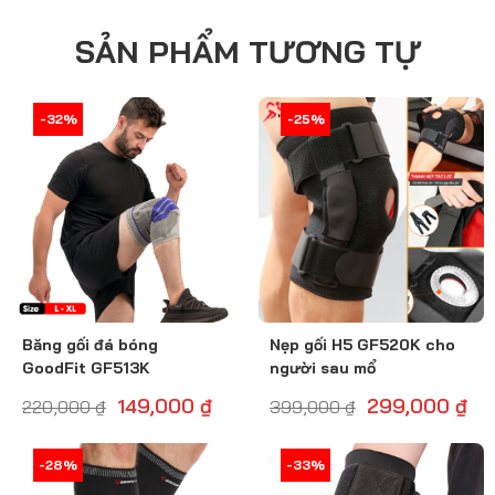
SẢN PHẨM TƯƠNG TỰ
-33%
-32%
-26%
-25%
Băng gối đá bóng
Nẹp gối H5 GF520K cho
GoodFit GF513K
người sau mổ
149,000
₫
299,000
₫
220,000
₫
399,000
₫
-28%
-29%
-34%
-33%