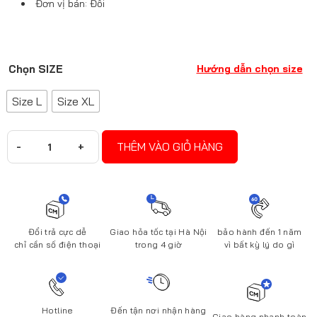
Đơn vị bán: Đôi
SIZE
Hướng dẫn chọn size
Size L
Size XL
THÊM VÀO GIỎ HÀNG
Đổi trả cực dễ
Giao hỏa tốc tại Hà Nội
bảo hành đến 1 năm
chỉ cần số điện thoại
trong 4 giờ
vì bất kỳ lý do gì
Hotline
Đến tận nơi nhận hàng
Giao hàng nhanh toàn