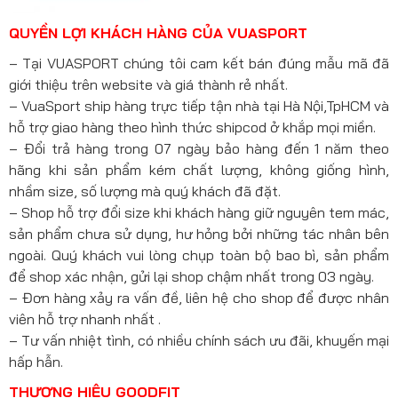
QUYỀN LỢI KHÁCH HÀNG CỦA VUASPORT
– Tại VUASPORT chúng tôi cam kết bán đúng mẫu mã đã
giới thiệu trên website và giá thành rẻ nhất.
– VuaSport ship hàng trực tiếp tận nhà tại Hà Nội,TpHCM và
hỗ trợ giao hàng theo hình thức shipcod ở khắp mọi miền.
– Đổi trả hàng trong 07 ngày bảo hàng đến 1 năm theo
hãng khi sản phẩm kém chất lượng, không giống hình,
nhầm size, số lượng mà quý khách đã đặt.
– Shop hỗ trợ đổi size khi khách hàng giữ nguyên tem mác,
sản phẩm chưa sử dụng, hư hỏng bởi những tác nhân bên
ngoài. Quý khách vui lòng chụp toàn bộ bao bì, sản phẩm
để shop xác nhận, gửi lại shop chậm nhất trong 03 ngày.
– Đơn hàng xảy ra vấn đề, liên hệ cho shop để được nhân
viên hỗ trợ nhanh nhất .
– Tư vấn nhiệt tình, có nhiều chính sách ưu đãi, khuyến mại
hấp hẫn.
THƯƠNG HIỆU GOODFIT