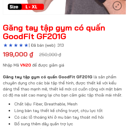
Găng tay tập gym có quấn
GoodFit GF201G
| Đã bán (web): 313
199,000
₫
250,000
₫
Nhập Mã
VN20
để được giảm giá
Găng tay tập gym có quấn GoodFit GF201G
là sản phẩm
chuyên dụng cho các bài tập thể hình, được thiết kế với kiểu
dáng thể thao mạnh mẽ, thiết kế mới có cuốn cộng với mặt bám
có độ ma sát cao mang lại cho bạn cảm giác tập thoải mái nhất.
Chất liệu: Fiber, Breathable, Mesh
Lòng bàn tay thiết kế chống trượt, chịu lực tốt
Có các lỗ thoáng khí ở mu bàn tay thoát mồ hôi
Bổ sung thêm dây quấn trợ lực