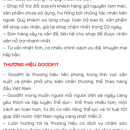
– Shop hỗ trợ đổi size khi khách hàng giữ nguyên tem mác,
sản phẩm chưa sử dụng, hư hỏng bởi những tác nhân bên
ngoài. Quý khách vui lòng chụp toàn bộ bao bì, sản phẩm
để shop xác nhận, gửi lại shop chậm nhất trong 03 ngày.
– Đơn hàng xảy ra vấn đề, liên hệ cho shop để được nhân
viên hỗ trợ nhanh nhất .
– Tư vấn nhiệt tình, có nhiều chính sách ưu đãi, khuyến mại
hấp hẫn.
THƯƠNG HIỆU GOODFIT
– Goodfit là thương hiệu tiên phong trong lĩnh vực sản
xuất và phân phối phụ kiện chấn thương thể thao hàng
đầu Việt Nam
– Goodfit mong muốn người mỗi người Việt sẽ ngày càng
yêu thích và tập luyện thể dục– thể thao nhiều hơn, một
cách an toàn hơn, từ đó có nền tảng thể lực và trí tuệ tốt
giúp đất nước Việt Nam ngày càng phát triển.3
– Luôn hướng tới là thương hiệu có dịch vụ chăm sóc