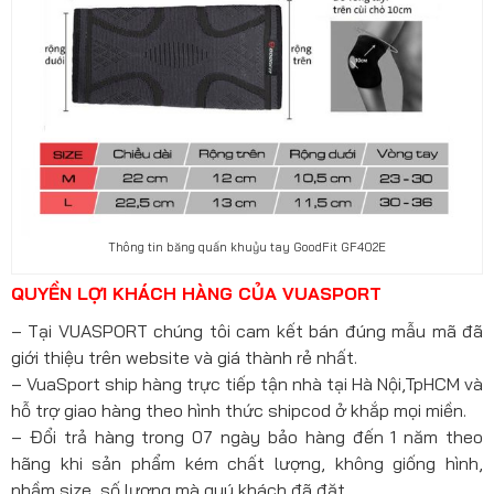
Thông tin băng quấn khuỷu tay GoodFit GF402E
QUYỀN LỢI KHÁCH HÀNG CỦA VUASPORT
– Tại VUASPORT chúng tôi cam kết bán đúng mẫu mã đã
giới thiệu trên website và giá thành rẻ nhất.
– VuaSport ship hàng trực tiếp tận nhà tại Hà Nội,TpHCM và
hỗ trợ giao hàng theo hình thức shipcod ở khắp mọi miền.
– Đổi trả hàng trong 07 ngày bảo hàng đến 1 năm theo
hãng khi sản phẩm kém chất lượng, không giống hình,
nhầm size, số lượng mà quý khách đã đặt.