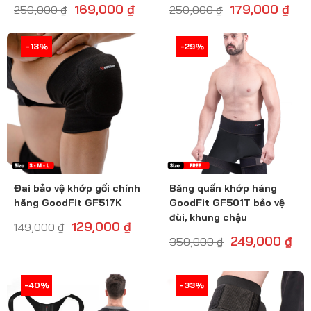
169,000
₫
179,000
₫
250,000
₫
250,000
₫
-14%
-13%
-29%
-29%
Đai bảo vệ khớp gối chính
Băng quấn khớp háng
hãng GoodFit GF517K
GoodFit GF501T bảo vệ
đùi, khung chậu
129,000
₫
149,000
₫
249,000
₫
350,000
₫
-40%
-41%
-34%
-33%