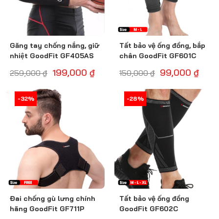
Găng tay chống nắng, giữ
Tất bảo vệ ống đồng, bắp
nhiệt GoodFit GF405AS
chân GoodFit GF601C
199,000
₫
99,000
₫
259,000
₫
150,000
₫
-33%
-32%
-28%
-29%
Đai chống gù lưng chính
Tất bảo vệ ống đồng
hãng GoodFit GF711P
GoodFit GF602C