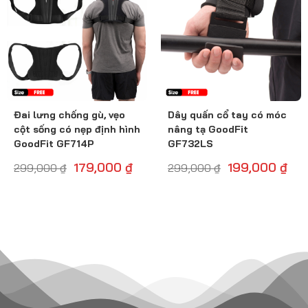
Đai lưng chống gù, vẹo
Dây quấn cổ tay có móc
cột sống có nẹp định hình
nâng tạ GoodFit
GoodFit GF714P
GF732LS
179,000
₫
199,000
₫
299,000
₫
299,000
₫