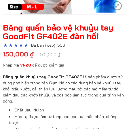
Băng quấn bảo vệ khuỷu tay
GoodFit GF402E đàn hồi
| Đã bán (web): 556
150,000
₫
170,000
₫
Nhập Mã
VN20
để được giảm giá
Băng quấn khuỷu tay GoodFit GF402E
là sản phẩm được sử
dụng phổ biến trong tập Gym. Nó có tác dụng bảo vệ khuỷu tay
khỏi trầy xước, cải thiện lưu lượng máu tới các mô mềm từ đó
giảm đau các khớp khuỷu và xoa bóp liên tục trong quá trình vận
động.
Chất liệu: Nylon
Móc tạ được làm từ thép bọc cao su chắc chắn, chống
trượt