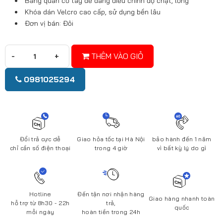
Băng quấn cổ tay dễ dàng điều chỉnh độ chặt, lỏng
Khóa dán Velcro cao cấp, sử dụng bền lâu
Đơn vị bán: Đôi
THÊM VÀO GIỎ
0981025294
Đổi trả cực dễ
Giao hỏa tốc tại Hà Nội
bảo hành đến 1 năm
chỉ cần số điện thoại
trong 4 giờ
vì bất kỳ lý do gì
Hotline
Đến tận nơi nhận hàng
Giao hàng nhanh toàn
hỗ trợ từ 8h30 - 22h
trả,
quốc
mỗi ngày
hoàn tiền trong 24h