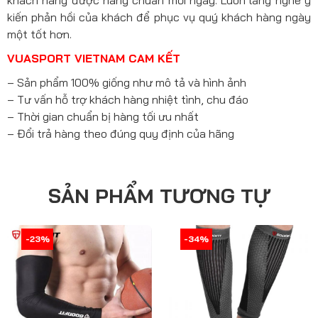
khách hàng được nâng chuẩn mỗi ngày. Luôn lắng nghe ý
kiến phản hồi của khách để phục vụ quý khách hàng ngày
một tốt hơn.
VUASPORT VIETNAM CAM KẾT
– Sản phẩm 100% giống như mô tả và hình ảnh
– Tư vấn hỗ trợ khách hàng nhiệt tình, chu đáo
– Thời gian chuẩn bị hàng tối ưu nhất
– Đổi trả hàng theo đúng quy định của hãng
SẢN PHẨM TƯƠNG TỰ
-24%
-23%
-34%
-34%