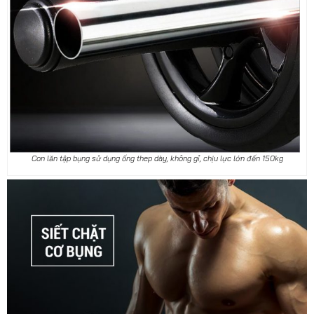
Con lăn tập bụng sử dụng ống thep dày, không gỉ, chịu lực lớn đến 150kg