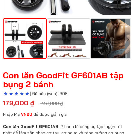
Con lăn GoodFit GF601AB tập
bụng 2 bánh
| Đã bán (web): 306
179,000
₫
249,000
₫
Nhập Mã
VN20
để được giảm giá
Con lăn GoodFit GF601AB
2 bánh là công cụ tập luyện tốt
nhất để làm săn chắc cơ tay, cơ ngực và tăng cường cơ bụng