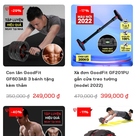
-29%
-29%
-17%
-17%
Con lăn GoodFit
Xà đơn GoodFit GF201PU
GF603AB 3 bánh tặng
gắn cửa treo tường
kèm thảm
(model 2022)
249,000
₫
399,000
₫
350,000
₫
479,000
₫
-40%
-41%
-12%
-11%