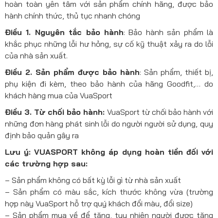
hoàn toàn yên tâm với sản phẩm chính hãng, được bảo
hành chính thức, thủ tục nhanh chóng
Điều 1. Nguyên tắc bảo hành
: Bảo hành sản phẩm là
khắc phục những lỗi hư hỏng, sự cố kỹ thuật xảy ra do lỗi
của nhà sản xuất.
Điều 2. Sản phẩm được bảo hành
: Sản phẩm, thiết bị,
phụ kiện đi kèm, theo bảo hành của hãng Goodfit,… do
khách hàng mua của VuaSport
Điều 3. Từ chối bảo hành:
VuaSport từ chối bảo hành với
những đơn hàng phát sinh lỗi do người người sử dụng, quy
định bảo quản gây ra
Lưu ý: VUASPORT không áp dụng hoàn tiền đối với
các trường hợp sau:
– Sản phẩm không có bất kỳ lỗi gì từ nhà sản xuất
– Sản phẩm có màu sắc, kích thước không vừa (trường
hợp này VuaSport hỗ trợ quý khách đổi màu, đổi size)
– Sản phẩm mua về để tặng, tuy nhiên người được tặng