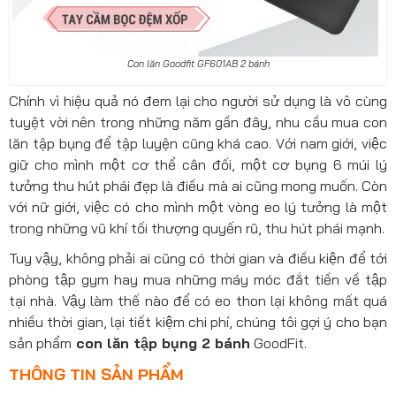
Con lăn Goodfit GF601AB 2 bánh
Chính vì hiệu quả nó đem lại cho người sử dụng là vô cùng
tuyệt vời nên trong những năm gần đây, nhu cầu mua con
lăn tập bụng để tập luyện cũng khá cao. Với nam giới, việc
giữ cho mình một cơ thể cân đối, một cơ bụng 6 múi lý
tưởng thu hút phái đẹp là điều mà ai cũng mong muốn. Còn
với nữ giới, việc có cho mình một vòng eo lý tưởng là một
trong những vũ khí tối thượng quyến rũ, thu hút phái mạnh.
Tuy vậy, không phải ai cũng có thời gian và điều kiện để tới
phòng tập gym hay mua những máy móc đắt tiền về tập
tại nhà. Vậy làm thế nào để có eo thon lại không mất quá
nhiều thời gian, lại tiết kiệm chi phí, chúng tôi gợi ý cho bạn
sản phẩm
con lăn tập bụng 2 bánh
GoodFit.
THÔNG TIN SẢN PHẨM