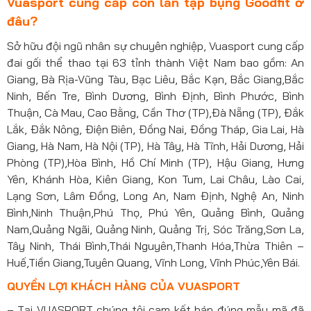
Vuasport cung cấp con lăn tập bụng Goodfit ở
đâu?
Sở hữu đội ngũ nhân sự chuyên nghiệp, Vuasport cung cấp
đai gối thể thao tại 63 tỉnh thành Việt Nam bao gồm: An
Giang, Bà Rịa-Vũng Tàu, Bạc Liêu, Bắc Kạn, Bắc Giang,Bắc
Ninh, Bến Tre, Bình Dương, Bình Định, Bình Phước, Bình
Thuận, Cà Mau, Cao Bằng, Cần Thơ (TP),Đà Nẵng (TP), Đắk
Lắk, Đắk Nông, Điện Biên, Đồng Nai, Đồng Tháp, Gia Lai, Hà
Giang, Hà Nam, Hà Nội (TP), Hà Tây, Hà Tĩnh, Hải Dương, Hải
Phòng (TP),Hòa Bình, Hồ Chí Minh (TP), Hậu Giang, Hưng
Yên, Khánh Hòa, Kiên Giang, Kon Tum, Lai Châu, Lào Cai,
Lạng Sơn, Lâm Đồng, Long An, Nam Định, Nghệ An, Ninh
Bình,Ninh Thuận,Phú Thọ, Phú Yên, Quảng Bình, Quảng
Nam,Quảng Ngãi, Quảng Ninh, Quảng Trị, Sóc Trăng,Sơn La,
Tây Ninh, Thái Bình,Thái Nguyên,Thanh Hóa,Thừa Thiên –
Huế,Tiền Giang,Tuyên Quang, Vĩnh Long, Vĩnh Phúc,Yên Bái.
QUYỀN LỢI KHÁCH HÀNG CỦA VUASPORT
– Tại VUASPORT chúng tôi cam kết bán đúng mẫu mã đã