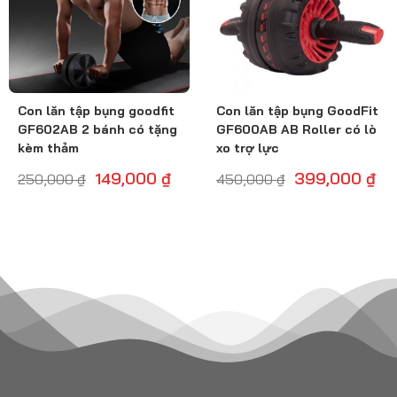
Con lăn tập bụng goodfit
Con lăn tập bụng GoodFit
GF602AB 2 bánh có tặng
GF600AB AB Roller có lò
kèm thảm
xo trợ lực
149,000
₫
399,000
₫
250,000
₫
450,000
₫