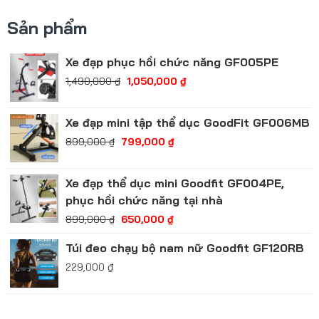
Sản phẩm
Xe đạp phục hồi chức năng GF005PE
1,490,000
₫
1,050,000
₫
Xe đạp mini tập thể dục GoodFit GF006MB
899,000
₫
799,000
₫
Xe đạp thể dục mini Goodfit GF004PE,
phục hồi chức năng tại nhà
899,000
₫
650,000
₫
Túi đeo chạy bộ nam nữ Goodfit GF120RB
229,000
₫