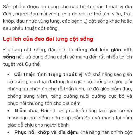
Sản phẩm được áp dụng cho các bệnh nhân thoát vị đĩa
đệm, người đau mỏi vùng lưng do sai tư thế làm việc, trật
khớp, đau nhức vùng lưng, các bệnh lý cột sống khác hoặc
sau phẫu thuật cột sống.
Lợi ích của đeo đai lưng cột sống
Đai lưng cột sống, đặc biệt là
dòng đai kéo giãn cột
sống
nếu sử dụng đúng cách sẽ mang đến rất nhiều lợi ích
tuyệt vời. Cụ thể:
Cải thiện tình trạng thoát vị
: Với khả năng kéo giãn
cột sống, các loại đai lưng kéo giãn cột sống sẽ giúp giải
phóng sự chèn ép cho rễ thần kinh, từ đó giúp giảm đau,
chống sưng viêm, tăng cường nuôi dưỡng cục bộ và
phục hồi thương tổn cho đĩa đệm.
Giảm đau
: Đai nịt lưng có khả năng làm giãn cơ và
massage cột sống nên giúp giảm đau và mang lại cảm
giác dễ chịu cho người bệnh.
Phục hồi khớp và đĩa đệm
: Khả năng nắn chỉnh cột