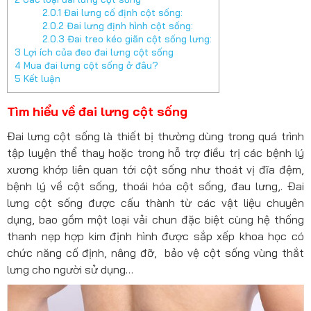
2.0.1
Đai lưng cố định cột sống:
2.0.2
Đai lưng định hình cột sống:
2.0.3
Đai treo kéo giãn cột sống lưng:
3
Lợi ích của đeo đai lưng cột sống
4
Mua đai lưng cột sống ở đâu?
5
Kết luận
Tìm hiểu về đai lưng cột sống
Đai lưng cột sống là thiết bị thường dùng trong quá trình
tập luyện thể thay hoặc trong hỗ trợ điều trị các bệnh lý
xương khớp liên quan tới cột sống như thoát vị đĩa đệm,
bệnh lý về cột sống, thoái hóa cột sống, đau lưng,. Đai
lưng cột sống được cấu thành từ các vật liệu chuyên
dụng, bao gồm một loại vải chun đặc biệt cùng hệ thống
thanh nẹp hợp kim định hình được sắp xếp khoa học có
chức năng cố định, nâng đỡ, bảo vệ cột sống vùng thắt
lưng cho người sử dụng…