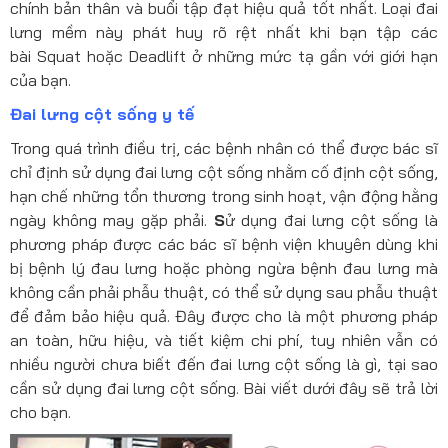
chính bản thân và buổi tập đạt hiệu quả tốt nhất. Loại đai
lưng mềm này phát huy rõ rệt nhất khi bạn tập các
bài Squat hoặc Deadlift ở những mức tạ gần với giới hạn
của bạn.
Đai lưng cột sống y tế
Trong quá trình điều trị, các bệnh nhân có thể được bác sĩ
chỉ định sử dụng đai lưng cột sống nhằm cố định cột sống,
hạn chế những tổn thương trong sinh hoạt, vận động hằng
ngày không may gặp phải.
S
ử dụng đai lưng cột sống là
phương pháp được các bác sĩ bệnh viện khuyên dùng khi
bị bệnh lý đau lưng hoặc phòng ngừa bệnh đau lưng mà
không cần phải phẫu thuật, có thể sử dụng sau phẫu thuật
để đảm bảo hiệu quả. Đây được cho là một phương pháp
an toàn, hữu hiệu, và tiết kiệm chi phí, tuy nhiên vẫn có
nhiều người chưa biết đến đai lưng cột sống là gì, tại sao
cần sử dụng đai lưng cột sống. Bài viết dưới đây sẽ trả lời
cho bạn.