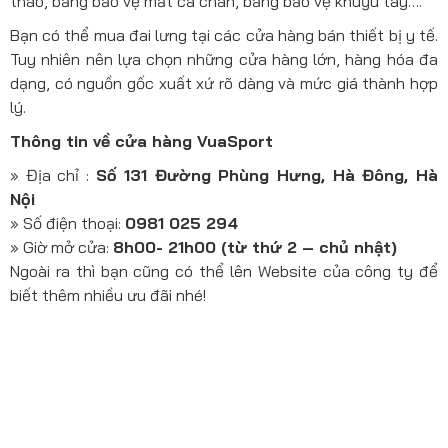
thao, băng bảo vệ mắt cá chân, băng bảo vệ khuỷu tay….
Bạn có thể mua đai lưng tại các cửa hàng bán thiết bị y tế.
Tuy nhiên nên lựa chọn những cửa hàng lớn, hàng hóa đa
dạng, có nguồn gốc xuất xứ rõ dàng và mức giá thành hợp
lý.
Thông tin về cửa hàng VuaSport
» Địa chỉ :
Số 131 Đường Phùng Hưng, Hà Đông, Hà
Nội
» Số điện thoại:
0981 025 294
» Giờ mở cửa:
8h00- 21h00 (từ thứ 2 – chủ nhật)
Ngoài ra thì bạn cũng có thể lên Website của công ty để
biết thêm nhiều ưu đãi nhé!