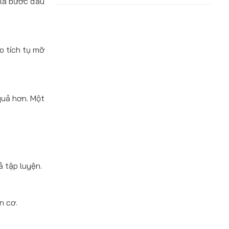
 là bước đầu
o tích tụ mỡ
quả hơn. Một
ả tập luyện.
.
n cơ.