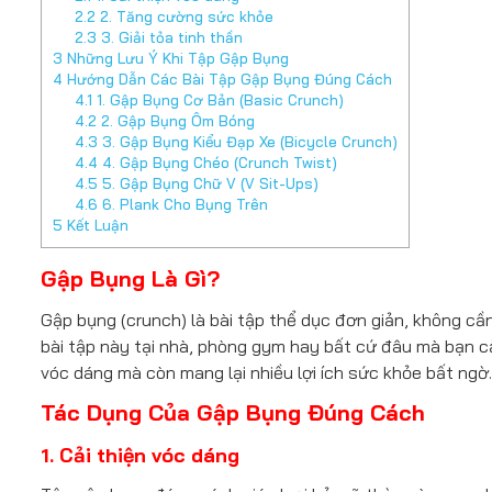
2.2
2. Tăng cường sức khỏe
2.3
3. Giải tỏa tinh thần
3
Những Lưu Ý Khi Tập Gập Bụng
4
Hướng Dẫn Các Bài Tập Gập Bụng Đúng Cách
4.1
1. Gập Bụng Cơ Bản (Basic Crunch)
4.2
2. Gập Bụng Ôm Bóng
4.3
3. Gập Bụng Kiểu Đạp Xe (Bicycle Crunch)
4.4
4. Gập Bụng Chéo (Crunch Twist)
4.5
5. Gập Bụng Chữ V (V Sit-Ups)
4.6
6. Plank Cho Bụng Trên
5
Kết Luận
Gập Bụng Là Gì?
Gập bụng (crunch) là bài tập thể dục đơn giản, không cầ
bài tập này tại nhà, phòng gym hay bất cứ đâu mà bạn cả
vóc dáng mà còn mang lại nhiều lợi ích sức khỏe bất ngờ.
Tác Dụng Của Gập Bụng Đúng Cách
1. Cải thiện vóc dáng