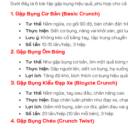
Dưới đây là 6 bài tập gập bụng hiệu quả, phù hợp cho cả
1. Gập Bụng Cơ Bản (Basic Crunch)
Tư thế
: Nằm ngửa, co gối 90 độ, bàn chân đặt tr
Thực hiện
: Siết cơ bụng, nâng vai khỏi sàn, giữ l
Lưu ý
: Không kéo cổ bằng tay, tập trung chuyển
Số lần
: 10-15 lần/hiệp, 3 hiệp.
2. Gập Bụng Ôm Bóng
Tư thế
: Như gập bụng cơ bản, ôm một quả bóng 
Thực hiện
: Gập người lên, siết cơ bụng, hạ xuốn
Lợi ích
: Tăng độ khó, kích thích cơ bụng hiệu quả
3. Gập Bụng Kiểu Đạp Xe (Bicycle Crunch)
Tư thế
: Nằm ngửa, tay sau đầu, chân nâng cao.
Thực hiện
: Đạp chân luân phiên như đạp xe, chạm
Lợi ích
: Giảm mỡ bụng, săn cơ đùi, giảm đau vai 
Số lần
: 20 lần/hiệp (10 lần mỗi bên), 3 hiệp.
4. Gập Bụng Chéo (Crunch Twist)