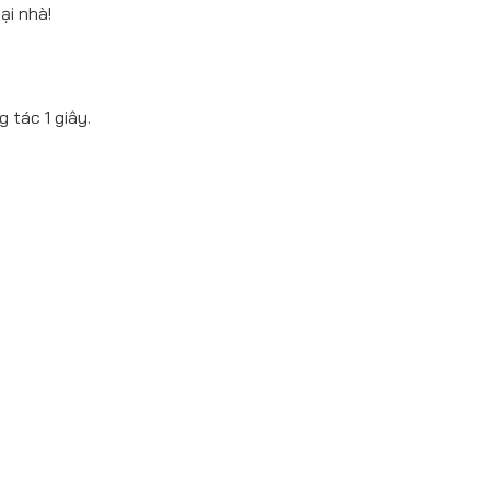
ại nhà!
g tác 1 giây.