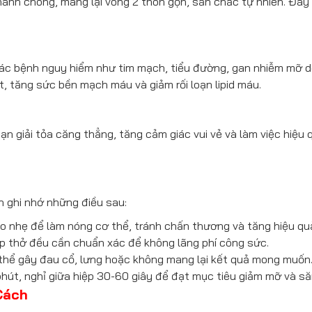
anh chóng, mang lại vòng 2 thon gọn, săn chắc tự nhiên. Đây
ác bệnh nguy hiểm như tim mạch, tiểu đường, gan nhiễm mỡ d
t, tăng sức bền mạch máu và giảm rối loạn lipid máu.
ạn giải tỏa căng thẳng, tăng cảm giác vui vẻ và làm việc hiệu 
n ghi nhớ những điều sau:
io nhẹ để làm nóng cơ thể, tránh chấn thương và tăng hiệu qu
ịp thở đều cần chuẩn xác để không lãng phí công sức.
 thể gây đau cổ, lưng hoặc không mang lại kết quả mong muốn
phút, nghỉ giữa hiệp 30-60 giây để đạt mục tiêu giảm mỡ và să
Cách