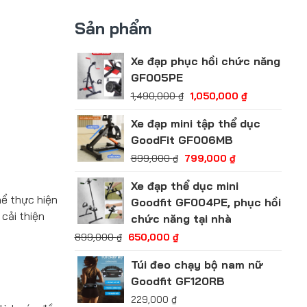
Sản phẩm
Xe đạp phục hồi chức năng
GF005PE
1,490,000
₫
1,050,000
₫
Xe đạp mini tập thể dục
GoodFit GF006MB
899,000
₫
799,000
₫
Xe đạp thể dục mini
hể thực hiện
Goodfit GF004PE, phục hồi
cải thiện
chức năng tại nhà
899,000
₫
650,000
₫
Túi đeo chạy bộ nam nữ
Goodfit GF120RB
229,000
₫