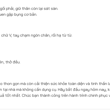
ề gối phải, giữ thân còn lại sát sàn.
quen gập bụng cơ bản.
 chữ V, tay chạm ngón chân, rồi hạ từ từ.
ên, thở đều.
 thon gọn mà còn cải thiện sức khỏe toàn diện và tinh thần l
ện tại nhà mà không cần dụng cụ. Hãy bắt đầu ngay hôm nay, ki
uả tốt nhất. Chúc bạn thành công trên hành trình chinh phục