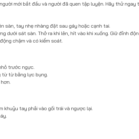
 người mới bắt đầu và người đã quen tập luyện. Hãy thử ngay t
ên sàn, tay nhẹ nhàng đặt sau gáy hoặc cạnh tai.
ưng dưới sát sàn. Thở ra khi lên, hít vào khi xuống. Giữ đỉnh độn
 động chậm và có kiểm soát.
nhỏ trước ngực.
g từ từ bằng lực bụng.
 hơn.
 khuỷu tay phải vào gối trái và ngược lại.
gáy.