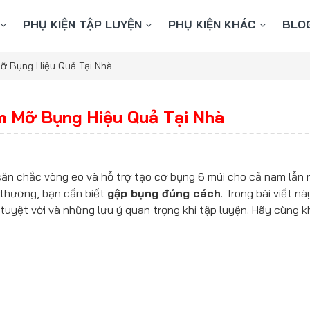
PHỤ KIỆN TẬP LUYỆN
PHỤ KIỆN KHÁC
BLO
ỡ Bụng Hiệu Quả Tại Nhà
m Mỡ Bụng Hiệu Quả Tại Nhà
săn chắc vòng eo và hỗ trợ tạo cơ bụng 6 múi cho cả nam lẫn 
 thương, bạn cần biết
gập bụng đúng cách
. Trong bài viết nà
tuyệt vời và những lưu ý quan trọng khi tập luyện. Hãy cùng 