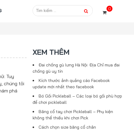
0
G
XEM THÊM
Đai chống gù lưng Hà Nội: Địa Chỉ mua đai
chống gù uy tín
nữ. Tuy
Kích thước ảnh quảng cáo Facebook
y, chúng tôi
update mới nhất theo facebook
khám phá
Bó Gối Pickleball – Các loại bó gối phù hợp
để chơi pickleball
Băng cổ tay chơi Pickleball – Phụ kiện
không thể thiếu khi chơi Pick
Cách chọn size băng cổ chân