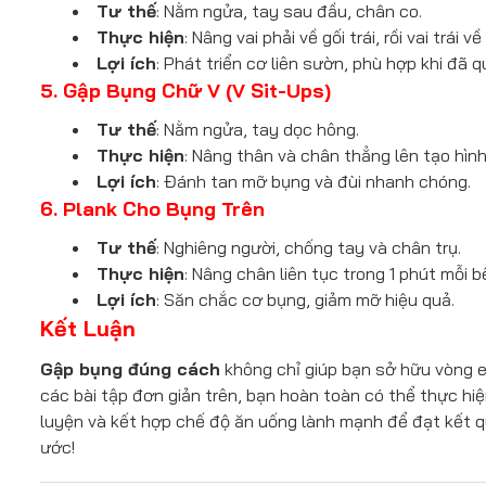
Tư thế
: Nằm ngửa, tay sau đầu, chân co.
Thực hiện
: Nâng vai phải về gối trái, rồi vai trái v
Lợi ích
: Phát triển cơ liên sườn, phù hợp khi đã 
5. Gập Bụng Chữ V (V Sit-Ups)
Tư thế
: Nằm ngửa, tay dọc hông.
Thực hiện
: Nâng thân và chân thẳng lên tạo hình
Lợi ích
: Đánh tan mỡ bụng và đùi nhanh chóng.
6. Plank Cho Bụng Trên
Tư thế
: Nghiêng người, chống tay và chân trụ.
Thực hiện
: Nâng chân liên tục trong 1 phút mỗi b
Lợi ích
: Săn chắc cơ bụng, giảm mỡ hiệu quả.
Kết Luận
Gập bụng đúng cách
không chỉ giúp bạn sở hữu vòng eo
các bài tập đơn giản trên, bạn hoàn toàn có thể thực hi
luyện và kết hợp chế độ ăn uống lành mạnh để đạt kết q
ước!