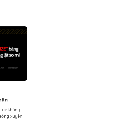
hân
 trợ không
hường xuyên