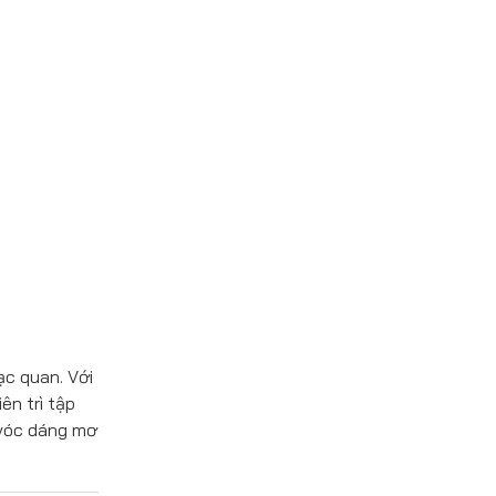
ạc quan. Với
ên trì tập
 vóc dáng mơ