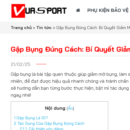
PHỤ KIỆN BẢO VỆ
Trang chủ
»
Tin tức
»
Gập Bụng Đúng Cách: Bí Quyết Giảm M
Gập Bụng Đúng Cách: Bí Quyết Giả
21/02/25
Gập bụng là bài tập quen thuộc giúp giảm mỡ bụng, làm 
nhiên, để đạt được hiệu quả nhanh chóng và tránh chấn
sẽ hướng dẫn bạn từng bước thực hiện, bật mí tác dụng 
ngay nhé!
Nội dung
[
Ẩn
]
1
Gập Bụng Là Gì?
2
Tác Dụng Của Gập Bụng Đúng Cách
2.1
1. Cải thiện vóc dáng