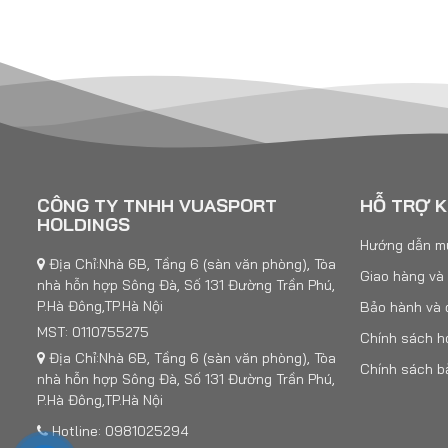
CÔNG TY TNHH VUASPORT
HỖ TRỢ 
HOLDINGS
Hướng dẫn m
Địa Chỉ:Nhà 6B, Tầng 6 (sàn văn phòng), Tòa
Giao hàng và
nhà hỗn hợp Sông Đà, Số 131 Đường Trần Phú,
P.Hà Đông,TP.Hà Nội
Bảo hành và đ
MST: 0110755275
Chính sách h
Địa Chỉ:Nhà 6B, Tầng 6 (sàn văn phòng), Tòa
Chính sách b
nhà hỗn hợp Sông Đà, Số 131 Đường Trần Phú,
P.Hà Đông,TP.Hà Nội
Hotline: 0981025294