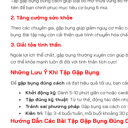
Tập gập bụng đúng cách giúp loại bỏ mỡ thừa vùng eo nh
tiên để bạn chinh phục mục tiêu cơ bụng 6 múi.
2. Tăng cường sức khỏe
Theo các chuyên gia, gập bụng giúp giảm nguy cơ mắc c
bụng. Bài tập này còn cải thiện quá trình chuyển hóa chấ
3. Giải tỏa tinh thần
Ngoài lợi ích thể chất, gập bụng thường xuyên còn giúp b
cơ thể khỏe mạnh luôn đi đôi với tinh thần tích cực!
Những Lưu Ý Khi Tập Gập Bụng
Để
gập bụng đúng cách
và đạt hiệu quả tối ưu, bạn cầ
Khởi động kỹ
: Dành 5-10 phút giãn cơ hoặc card
Tập đúng kỹ thuật
: Từ tư thế, động tác đến nh
Tránh sai phương pháp
: Gập bụng sai cách có
Kiên trì
: Tập 3-4 buổi/tuần, mỗi buổi khoảng 30 
Hướng Dẫn Các Bài Tập Gập Bụng Đúng 