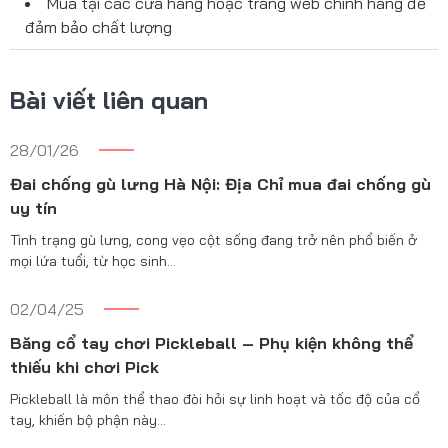
Mua tại các cửa hàng hoặc trang web chính hãng để
đảm bảo chất lượng
Bài viết liên quan
28/01/26
Đai chống gù lưng Hà Nội: Địa Chỉ mua đai chống gù
uy tín
Tình trạng gù lưng, cong vẹo cột sống đang trở nên phổ biến ở
mọi lứa tuổi, từ học sinh…
02/04/25
Băng cổ tay chơi Pickleball – Phụ kiện không thể
thiếu khi chơi Pick
Pickleball là môn thể thao đòi hỏi sự linh hoạt và tốc độ của cổ
tay, khiến bộ phận này…