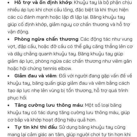
Hỗ trợ và ổn định khớp
: Khuỷu tay là bộ phận chịu
nhiều áp lực khi chơi cầu lông, đặc biệt là khi thực hiện
các cú đánh mạnh hoặc lặp đi lặp lại. Băng khuỷu tay
giúp cố định khớp, giảm nguy cơ chấn thương và hỗ trợ
vận động.
Phòng ngừa chấn thương
: Các động tác như vung
vợt, đập cầu, hoặc đỡ cầu có thể gây căng thẳng lên cơ
và dây chằng quanh khuỷu tay. Băng khuỷu tay giúp
giảm áp lực, phòng ngừa các chấn thương như viêm gân
hoặc hội chứng tennis elbow.
Giảm đau và viêm
: Đối với người đang gặp vấn đề về
khuỷu tay, băng quấn giúp giảm đau và viêm bằng cách
tạo áp lực nhẹ lên vùng bị tổn thương, hỗ trợ quá trình
phục hồi.
Tăng cường lưu thông máu
: Một số loại băng
khuỷu tay có tác dụng tăng cường lưu thông máu, giúp
cơ bắp và khớp hoạt động hiệu quả hơn.
Tự tin khi thi đấu
: Sử dụng băng khuỷu tay cũng
mang lại cảm giác an tâm, giúp người chơi tự tin hơn khi