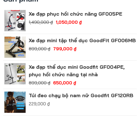
Xe đạp phục hồi chức năng GF005PE
1,490,000
₫
1,050,000
₫
Xe đạp mini tập thể dục GoodFit GF006MB
899,000
₫
799,000
₫
Xe đạp thể dục mini Goodfit GF004PE,
phục hồi chức năng tại nhà
899,000
₫
650,000
₫
Túi đeo chạy bộ nam nữ Goodfit GF120RB
229,000
₫