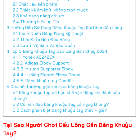
2.1
Chất liệu sản phẩm
2.2
Thiết kế ôm khít, không trơn trượt
2.3
Khả năng nâng đỡ lực
2.4
Thương hiệu uy Tín
3
Hướng Dẫn Sử Dụng Băng Khuỷu Tay Khi Chơi Cầu Lông
3.1
Cách Quấn Băng Đúng Kỹ Thuật
3.2
Thời Điểm Nên Đeo Băng
3.3
Lưu Ý Vệ Sinh Và Bảo Quản
4
Top 5 Băng Khuỷu Tay Cầu Lông Bán Chạy 2024
4.1
1. Yonex AC242EX
4.2
2. Adidas Elbow Support
4.3
3. Mizuno Supporter Elbow
4.4
4. Li-Ning Elastic Elbow Brace
4.5
5. Băng khuỷu tay Goodfit
5
Câu hỏi thường gặp khi mua băng khuỷu tay
5.1
Băng khuỷu tay có hạn chế vận động khi đánh cầu
không?
5.2
Có nên đeo băng khuỷu tay cả ngày không?
5.3
Cách phân biệt băng khuỷu tay thật – giả?
Tại Sao Người Chơi Cầu Lông Cần Băng Khuỷu
Tay?