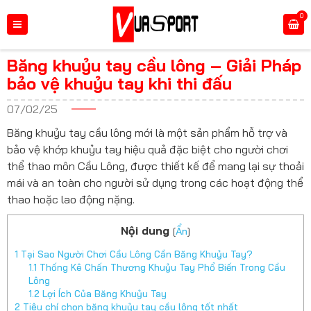
0
Băng khuỷu tay cầu lông – Giải Pháp
bảo vệ khuỷu tay khi thi đấu
07/02/25
Băng khuỷu tay cầu lông mới là một sản phẩm hỗ trợ và
bảo vệ khớp khuỷu tay hiệu quả đặc biệt cho người chơi
thể thao môn Cầu Lông, được thiết kế để mang lại sự thoải
mái và an toàn cho người sử dụng trong các hoạt động thể
thao hoặc lao động nặng.
Nội dung
[
Ẩn
]
1
Tại Sao Người Chơi Cầu Lông Cần Băng Khuỷu Tay?
1.1
Thống Kê Chấn Thương Khuỷu Tay Phổ Biến Trong Cầu
Lông
1.2
Lợi Ích Của Băng Khuỷu Tay
2
Tiêu chí chọn băng khuỷu tay cầu lông tốt nhất