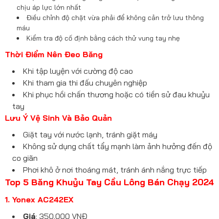
chịu áp lực lớn nhất
Điều chỉnh độ chặt vừa phải để không cản trở lưu thông
máu
Kiểm tra độ cố định bằng cách thử vung tay nhẹ
Thời Điểm Nên Đeo Băng
Khi tập luyện với cường độ cao
Khi tham gia thi đấu chuyên nghiệp
Khi phục hồi chấn thương hoặc có tiền sử đau khuỷu
tay
Lưu Ý Vệ Sinh Và Bảo Quản
Giặt tay với nước lạnh, tránh giặt máy
Không sử dụng chất tẩy mạnh làm ảnh hưởng đến độ
co giãn
Phơi khô ở nơi thoáng mát, tránh ánh nắng trực tiếp
Top 5 Băng Khuỷu Tay Cầu Lông Bán Chạy 2024
1. Yonex AC242EX
Giá
: 350.000 VNĐ