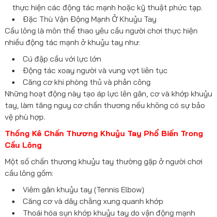
thực hiện các động tác mạnh hoặc kỹ thuật phức tạp.
Đặc Thù Vận Động Mạnh Ở Khuỷu Tay
Cầu lông là môn thể thao yêu cầu người chơi thực hiện
nhiều động tác mạnh ở khuỷu tay như:
Cú đập cầu với lực lớn
Động tác xoay người và vung vợt liên tục
Căng cơ khi phòng thủ và phản công
Những hoạt động này tạo áp lực lên gân, cơ và khớp khuỷu
tay, làm tăng nguy cơ chấn thương nếu không có sự bảo
vệ phù hợp.
Thống Kê Chấn Thương Khuỷu Tay Phổ Biến Trong
Cầu Lông
Một số chấn thương khuỷu tay thường gặp ở người chơi
cầu lông gồm:
Viêm gân khuỷu tay (Tennis Elbow)
Căng cơ và dây chằng xung quanh khớp
Thoái hóa sụn khớp khuỷu tay do vận động mạnh