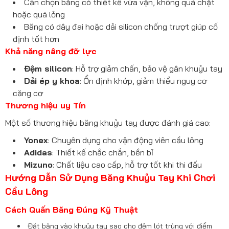
Cần chọn băng có thiết kế vừa vặn, không quá chặt
hoặc quá lỏng
Băng có dây đai hoặc dải silicon chống trượt giúp cố
định tốt hơn
Khả năng nâng đỡ lực
Đệm silicon
: Hỗ trợ giảm chấn, bảo vệ gân khuỷu tay
Dải ép y khoa
: Ổn định khớp, giảm thiểu nguy cơ
căng cơ
Thương hiệu uy Tín
Một số thương hiệu băng khuỷu tay được đánh giá cao:
Yonex
: Chuyên dụng cho vận động viên cầu lông
Adidas
: Thiết kế chắc chắn, bền bỉ
Mizuno
: Chất liệu cao cấp, hỗ trợ tốt khi thi đấu
Hướng Dẫn Sử Dụng Băng Khuỷu Tay Khi Chơi
Cầu Lông
Cách Quấn Băng Đúng Kỹ Thuật
Đặt băng vào khuỷu tay sao cho đệm lót trùng với điểm